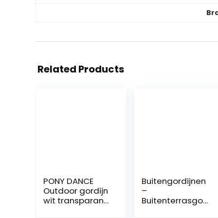
Br
Related Products
PONY DANCE
Buitengordijnen
Outdoor gordijn
–
wit transparant
Buitenterrasgor
2 stuks H 243 x B
dijnen