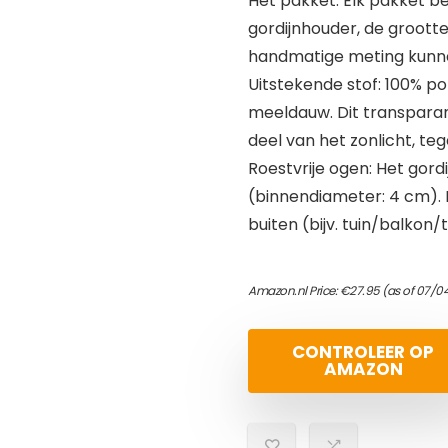
Het pakket: Elk pakket b
gordijnhouder, de groott
handmatige meting kunne
Uitstekende stof: 100% p
meeldauw. Dit transparante
deel van het zonlicht, teg
Roestvrije ogen: Het gordi
(binnendiameter: 4 cm). 
buiten (bijv. tuin/balkon
Amazon.nl Price:
€
27.95
(as of 07/0
CONTROLEER OP
AMAZON