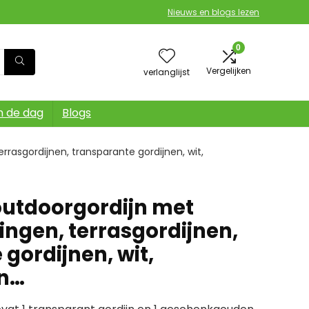
Nieuws en blogs lezen
0
Vergelijken
verlanglijst
n de dag
Blogs
rasgordijnen, transparante gordijnen, wit,
utdoorgordijn met
ingen, terrasgordijnen,
gordijnen, wit,
jn…