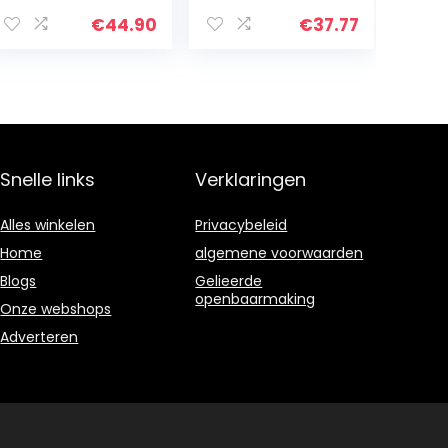
stralingswerend,
Waterdicht
voor terras,
Binnen Buiten
€
44.90
€
37.77
veranda,
Verduistering
pergola,
Thermische
strandhuis…
Doorvoertule
Gordijnpanelen…
Snelle links
Verklaringen
Alles winkelen
Privacybeleid
Home
algemene voorwaarden
Blogs
Gelieerde
openbaarmaking
Onze webshops
Adverteren