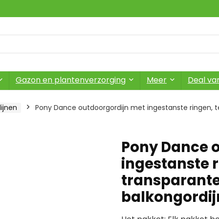
Gazon en plantenverzorging
Meer
Deal va
ijnen
Pony Dance outdoorgordijn met ingestanste ringen, ter
Pony Dance o
ingestanste r
transparante 
balkongordi