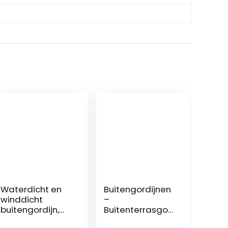
Waterdicht en
Buitengordijnen
winddicht
–
buitengordijn,
Buitenterrasgor
220 x 155 cm, uv-
dijnen