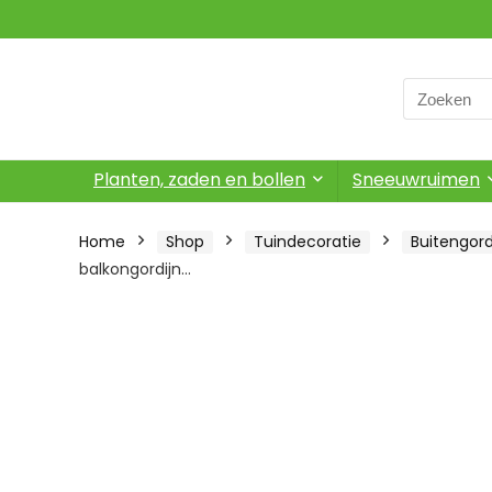
Search
for:
Planten, zaden en bollen
Sneeuwruimen
Home
Shop
Tuindecoratie
Buitengord
balkongordijn…