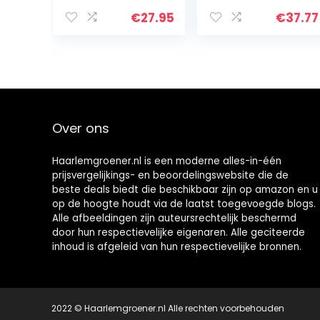
137 cm outdoor
Waterdicht
gordijnen
Binnen Buiten
€
27.95
€
37.77
waterdicht
Verduistering
terras &
Thermische
paviljoen…
Doorvoertule
Gordijnpanelen…
Over ons
Haarlemgroener.nl is een moderne alles-in-één
prijsvergelijkings- en beoordelingswebsite die de
beste deals biedt die beschikbaar zijn op amazon en u
op de hoogte houdt via de laatst toegevoegde blogs.
Alle afbeeldingen zijn auteursrechtelijk beschermd
door hun respectievelijke eigenaren. Alle geciteerde
inhoud is afgeleid van hun respectievelijke bronnen.
2022 © Haarlemgroener.nl Alle rechten voorbehouden