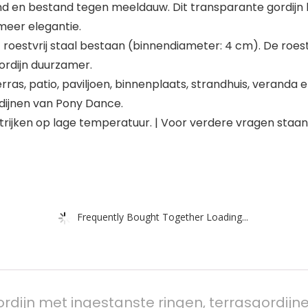
d en bestand tegen meeldauw. Dit transparante gordijn laa
 meer elegantie.
uit roestvrij staal bestaan (binnendiameter: 4 cm). De roes
ordijn duurzamer.
terras, patio, paviljoen, binnenplaats, strandhuis, verand
dijnen van Pony Dance.
trijken op lage temperatuur. | Voor verdere vragen staan
Frequently Bought Together Loading...
ijn met ingestanste ringen, terrasgordijnen