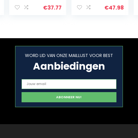
Waterdicht
Waterdicht
Binnen Buiten
Binnen Buiten
€
37.77
€
47.98
Verduistering
Verduistering
Thermische
Thermische
Doorvoertule
Doorvoertule
Gordijnpanelen…
Gordijnpanelen…
WORD LID VAN ONZE MAILLIJST VOOR BEST
Aanbiedingen