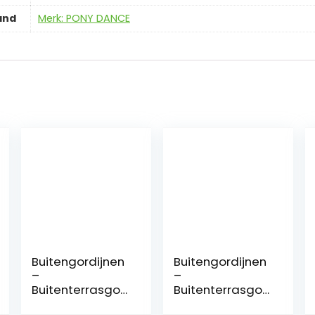
and
Merk: PONY DANCE
Buitengordijnen
Buitengordijnen
–
–
Buitenterrasgor
Buitenterrasgor
dijnen
dijnen