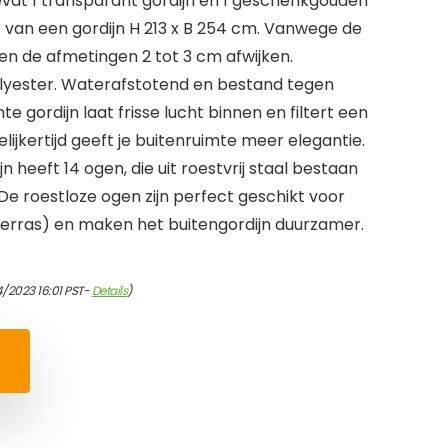
evat 1 transparant gordijn en 1 geschenkgouden
e van een gordijn H 213 x B 254 cm. Vanwege de
n de afmetingen 2 tot 3 cm afwijken.
olyester. Waterafstotend en bestand tegen
 gordijn laat frisse lucht binnen en filtert een
elijkertijd geeft je buitenruimte meer elegantie.
jn heeft 14 ogen, die uit roestvrij staal bestaan
De roestloze ogen zijn perfect geschikt voor
/terras) en maken het buitengordijn duurzamer.
4/2023 16:01 PST-
Details
)