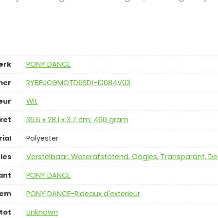
erk
‎PONY DANCE
mer
‎RYBEUCGMOTD6SD1-10084V03
eur
‎Wit
ket
‎36.6 x 28.1 x 3.7 cm; 460 gram
ial
‎Polyester
ies
‎Verstelbaar, Waterafstotend, Oogjes, Transparant, De
ant
‎PONY DANCE
tem
‎PONY DANCE-Rideaux d'exterieur
tot
‎unknown