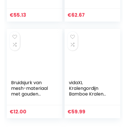
Onderkant,
blauw/wit mix in
Waterdicht
doos
Winddicht
€
55.13
€
62.67
Verduisterende
Gordijnen voor
Gazebo…
Bruidsjurk van
vidaXL
mesh-materiaal
Kralengordijn
met gouden
Bamboe Kralen
charme, voor
Gordijn Vliegen
vrijgezellenfeest,
Gordijnen
mooie sluier,
Buitengordijn
€
12.00
€
59.99
populaire
bruidssluier.