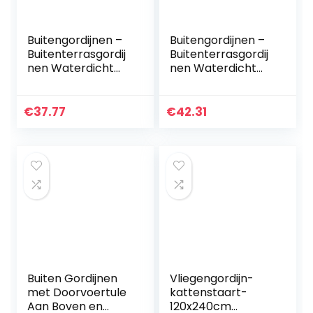
Buitengordijnen –
Buitengordijnen –
Buitenterrasgordij
Buitenterrasgordij
nen Waterdicht
nen Waterdicht
Binnen Buiten
Binnen Buiten
Verduistering
Verduistering
Thermische
Thermische
€
37.77
€
42.31
Doorvoertule
Doorvoertule
Gordijnpanelen…
Gordijnpanelen…
Buiten Gordijnen
Vliegengordijn-
met Doorvoertule
kattenstaart-
Aan Boven en
120x240cm