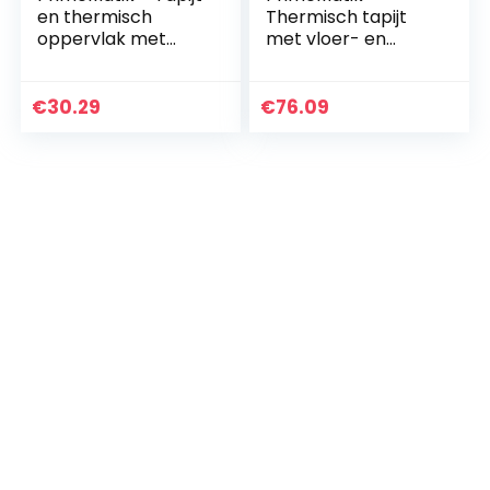
en thermisch
Thermisch tapijt
oppervlak met
met vloer- en
verwarming voor
voetverwarming 90
bureauvloer en
x 60 cm 180W
voeten 60 x 36 cm
€
30.29
€
76.09
65W zwart