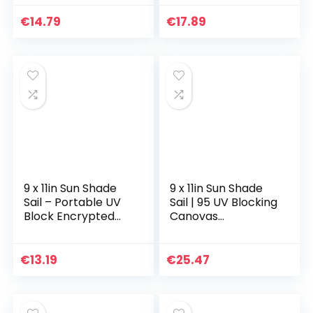
UV Protection
Rectangle Canovas
Canopy Shades for
Covers for Outdoor
€
14.79
€
17.89
Patio Backyard…
Activities…
9 x 11in Sun Shade
9 x 11in Sun Shade
Sail – Portable UV
Sail | 95 UV Blocking
Block Encrypted
Canovas
Shade Net | 95% UV
Covers,Rectangle
Protection Canopy
Net Shade Cloth for
Shades for Patio
Carport Patio
€
13.19
€
25.47
Backyard…
Backyard Lawn…