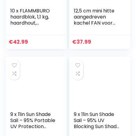
10 x FLAMMBURO
12,5 cm mini hitte
haardblok, 1,1 kg,
aangedreven
haardhout,
kachel FAN voor
brandhout, hout,
kleine ruimte
open haard, kachel,
hout/LOG
oven, haardblok,
brander/open
€
42.99
€
37.99
brandstof, Firelog…
haard –
milieuvriendelijk
9 x 11in Sun Shade
9 x 11in Sun Shade
Sail – 95% Portable
Sail – 95% UV
UV Protection
Blocking Sun Shade
Shelter Cloth,95%
Sails – Portable