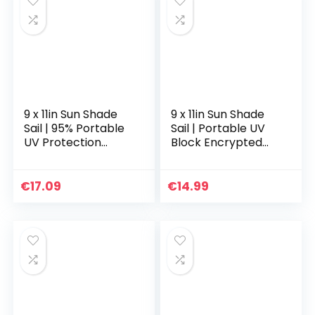
9 x 11in Sun Shade
9 x 11in Sun Shade
Sail | 95% Portable
Sail | Portable UV
UV Protection
Block Encrypted
Shelter Cloth |
Shade Net –
Rectangle Heat
Rectangle Net
Insulation Net
Shade Cloth for
€
17.09
€
14.99
Shade for Outdoor…
Carport Patio
Backyard…