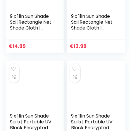
9 x 11in Sun Shade
9 x 11in Sun Shade
Sail,Rectangle Net
Sail,Rectangle Net
Shade Cloth |
Shade Cloth |
Rectangle Heat
Rectangle Net
Insulation Net
Shade Cloth for
Shade for Outdoor
Carport Patio
€
14.99
€
13.99
Patio Lawn
Backyard Lawn
Garden…
Outdoor…
9 x 11in Sun Shade
9 x 11in Sun Shade
Sails | Portable UV
Sails | Portable UV
Block Encrypted
Block Encrypted