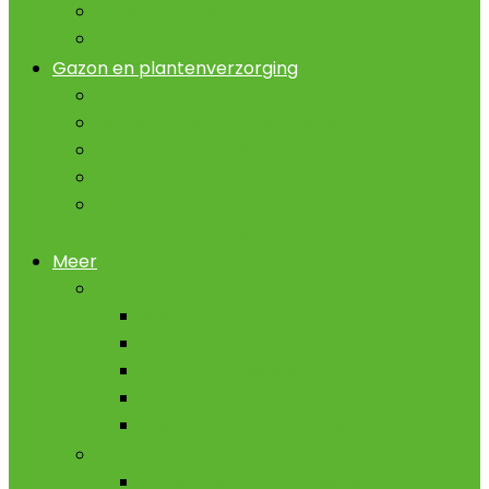
Sneeuwfrezen
Sneeuwschuivers
Gazon en plantenverzorging
Aarde, mulch en groeimedia
Bemesting en plantenvoeding
Monitoring van planten en bodem
Onkruidbestrijding
Plantenbescherming en
ongediertebestrijding
Meer
Tuindecoratie
Buitengordijnen
Buitenklokken
Fonteinaccessoires
Fonteinen
Tuinmeubelen en accessoires
Tuingereedschap en bewatering
Automatische irrigatiesystemen