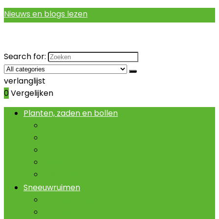
Nieuws en blogs lezen
Search for:
verlanglijst
0
Vergelijken
Planten, zaden en bollen
Bloemen
Bomen
Fruit
Gras
Wijnstokken
Sneeuwruimen
Ontdooikabels
Ontdooimatten