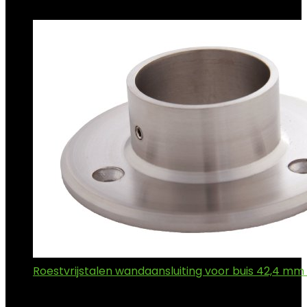
Topdeals!!
Roestvrijstalen wandaansluiting voor buis 42,4 mm