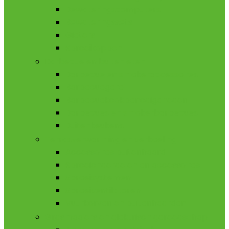
Bewateringscomputers
Bewateringssets
Gieters
Sproeikoppen
Barbecue en buiten eten
Barbecue en smokeraccessoires
Barbecuegerei
Barbecuekookbenodigdheden
Barbecues en smokerbarbecues
Buitenkeukens
Terrasverwarming en verkoeling
Accessoires buitenhaard
Sproeionderdelen en accessoires
Sproeisystemen
Sproeiventilatoren
Vuurkorven en buitenhaarden
Grasmaaiers en elektrisch gereedschap