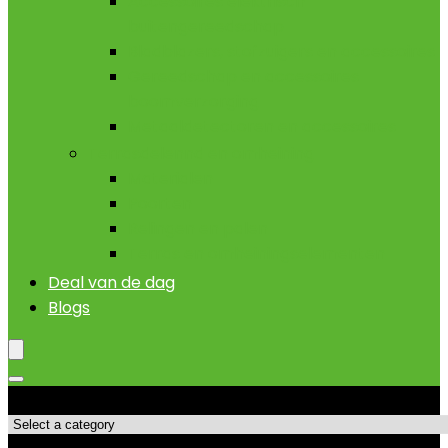
Accessoires elektrisch
buitengereedschap
Bladblazers, stofzuigers en accessoires
Gereedschap en accessoires
boomverzorging
Metaaldetectoren en accessoires
Terrasdelennd en omheining
Materialen
Poorten
Relingen en palen
Terras en omheiningselementen
Deal van de dag
Blogs
Productcategorieën