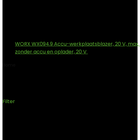
WORX WX094.9 Accu-werkplaatsblazer, 20 V, max.
zonder accu en oplader, 20 V
€
84.99
Home
Product Fabrikant
‎Solo Stove
‎Solo Stove
Filter
Showing the single result
Added to wishlist
Removed from wishlist
0
Add to compare