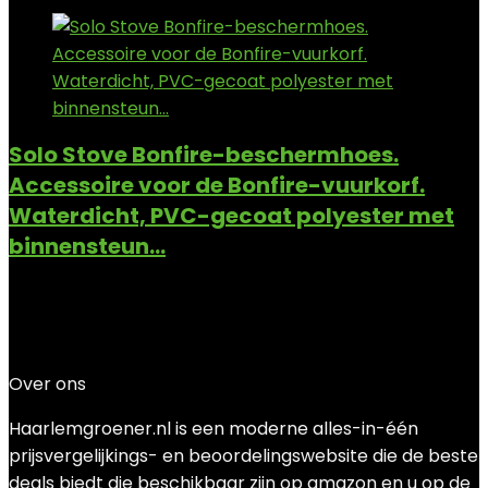
Solo Stove Bonfire-beschermhoes.
Accessoire voor de Bonfire-vuurkorf.
Waterdicht, PVC-gecoat polyester met
binnensteun…
Added to wishlist
Removed from wishlist
0
Add to compare
€
50.00
Over ons
Haarlemgroener.nl is een moderne alles-in-één
prijsvergelijkings- en beoordelingswebsite die de beste
deals biedt die beschikbaar zijn op amazon en u op de