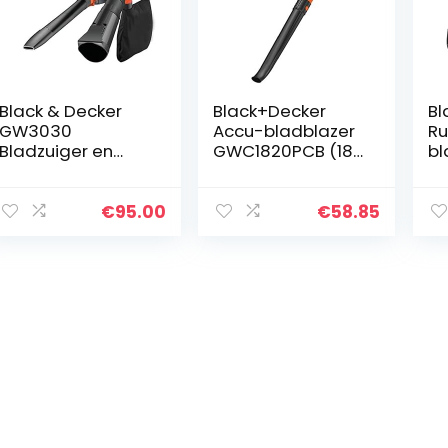
Black & Decker
Black+Decker
Bl
GW3030
Accu-bladblazer
Ru
Bladzuiger en
GWC1820PCB (18
bl
blazer met
volt, tot 209 km/u
(i
hakselaar met 50
blaassnelheid,
zu
L ppvangzak
verwijdert
co
€
95.00
€
58.85
moeiteloos vuil en
de
bladeren…
G