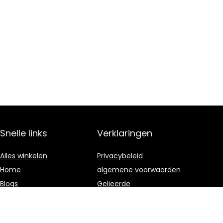
Snelle links
Verklaringen
Alles winkelen
Privacybeleid
Home
algemene voorwaarden
Blogs
Gelieerde
openbaarmaking
Onze webshops
Adverteren