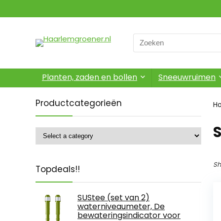
Search
for:
Planten, zaden en bollen
Sneeuwruimen
Productcategorieën
H
Sh
Topdeals!!
SUStee (set van 2)
waterniveaumeter, De
bewateringsindicator voor