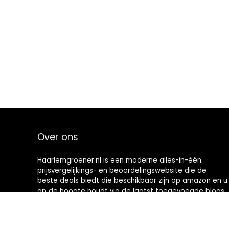
Over ons
Haarlemgroener.nl is een moderne alles-in-één
prijsvergelijkings- en beoordelingswebsite die de
beste deals biedt die beschikbaar zijn op amazon en u
op de hoogte houdt via de laatst toegevoegde blogs.
Alle afbeeldingen zijn auteursrechtelijk beschermd
door hun respectievelijke eigenaren. Alle geciteerde
inhoud is afgeleid van hun respectievelijke bronnen.