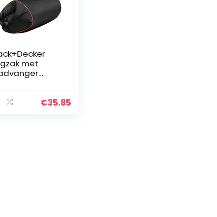
ack+Decker
gzak met
advanger
nclusief flexibele
igslang, 72 liter,
mpatibel met
€
35.85
ze bladzuigers:
W2810…