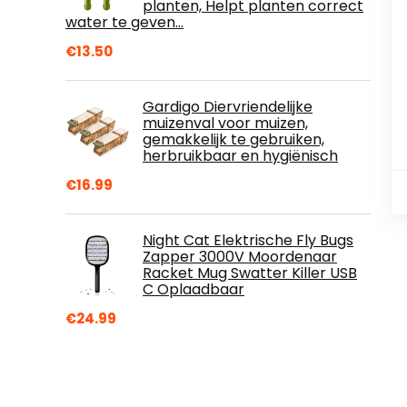
planten, Helpt planten correct
water te geven…
€
13.50
Gardigo Diervriendelijke
muizenval voor muizen,
gemakkelijk te gebruiken,
herbruikbaar en hygiënisch
€
16.99
Night Cat Elektrische Fly Bugs
Zapper 3000V Moordenaar
Racket Mug Swatter Killer USB
C Oplaadbaar
€
24.99