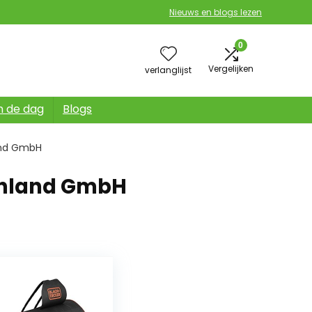
Nieuws en blogs lezen
0
Vergelijken
verlanglijst
n de dag
Blogs
and GmbH
schland GmbH