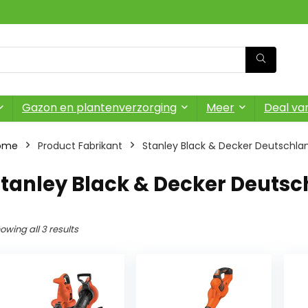
Gazon en plantenverzorging
Meer
Deal va
ome
Product Fabrikant
‎Stanley Black & Decker Deutschl
‎Stanley Black & Decker Deut
owing all 3 results