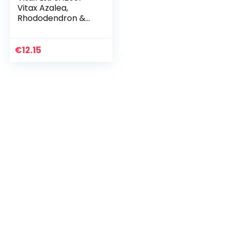
Vitax Azalea,
Rhododendron &
Shrub Feed 0.9KG
Hersluitbare tas
€
12.15