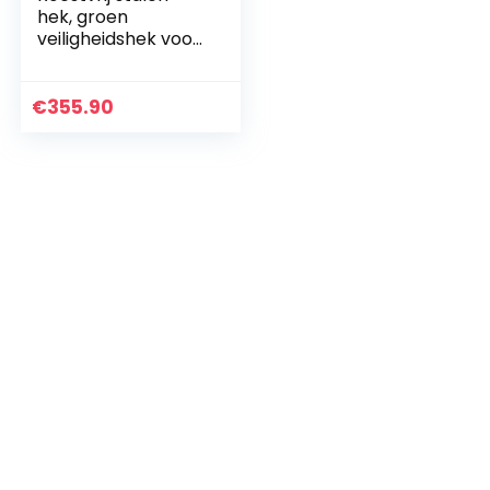
hek, groen
veiligheidshek voor
boerderij
€
355.90