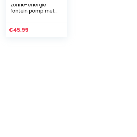
zonne-energie
fontein pomp met
1500mAh batterij
zonne-waterpomp
drijvende fontein, 6
€
45.99
sproeiers, voor…