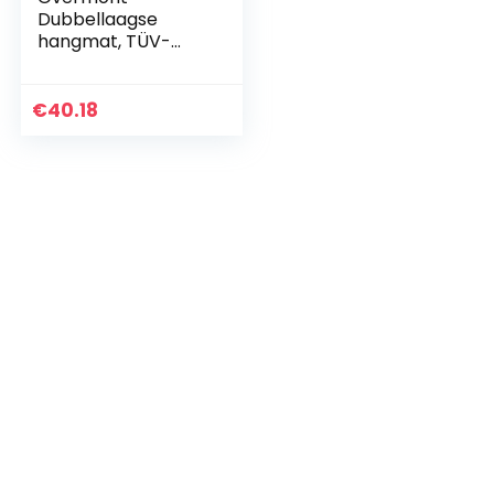
Dubbellaagse
hangmat, TÜV-
gecertificeerd,
campinghangmatt
en, 400 kg
€
40.18
draagvermogen,
van nylon
parachute voor…