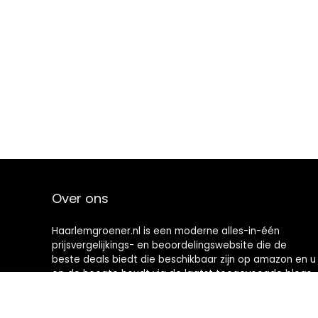
Over ons
Haarlemgroener.nl is een moderne alles-in-één
prijsvergelijkings- en beoordelingswebsite die de
beste deals biedt die beschikbaar zijn op amazon en u
op de hoogte houdt via de laatst toegevoegde blogs.
Alle afbeeldingen zijn auteursrechtelijk beschermd
door hun respectievelijke eigenaren. Alle geciteerde
inhoud is afgeleid van hun respectievelijke bronnen.