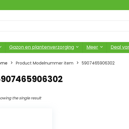
Gazon en plantenverzorging
Meer
Deal va
ome
Product Modelnummer item
‎5907465906302
‎5907465906302
owing the single result