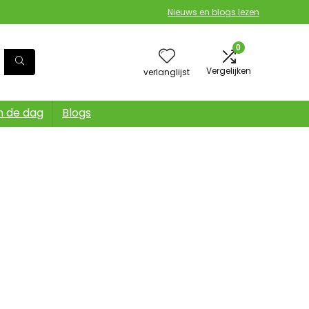
Nieuws en blogs lezen
0
Vergelijken
verlanglijst
n de dag
Blogs