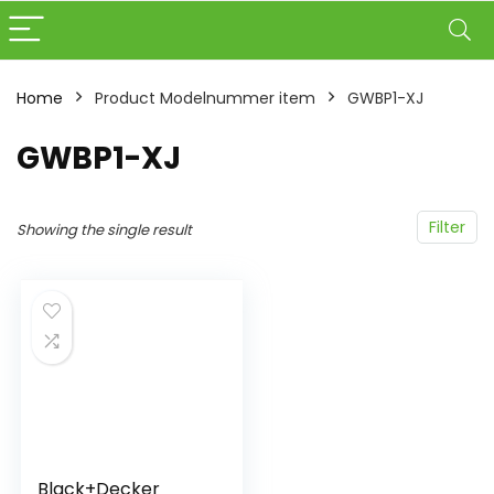
Home
Product Modelnummer item
‎GWBP1-XJ
‎GWBP1-XJ
Filter
Showing the single result
Black+Decker