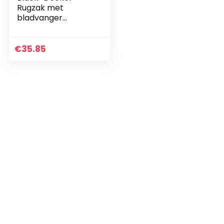
Rugzak met
bladvanger
(inclusief flexibele
zuigslang, 72 liter,
compatibel met
€
35.85
deze bladzuigers:
GW2810…