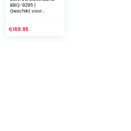
BBQ-9295 |
Geschikt voor
buiten als
tafelbarbecue of
staande barbecue
€
169.95
| Barbecue voor
balkon, terras…