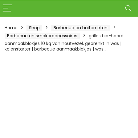
Home
Shop
Barbecue en buiten eten
Barbecue en smokeraccessoires
grillas bio-haard
aanmaakblokjes 10 kg van houtvezel, gedrenkt in was |
kolenstarter | barbecue aanmaakblokjes | was…