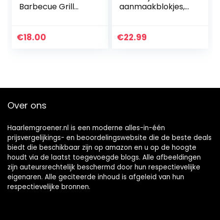
Barbecue Grill
aanmaakblokjes,
Voor Spareribs
milieuvriendelijk,
Houder &
200 stuks per
Kippenpoot Grill –
verpakking, ideaal
€
18.00
€
22.99
RVS Hoek Voor
voor het
Kebab &
aansteken van
Barbecue…
vuur in…
Over ons
Haarlemgroener.nl is een moderne alles-in-één
prijsvergelijkings- en beoordelingswebsite die de beste deals
biedt die beschikbaar zijn op amazon en u op de hoogte
houdt via de laatst toegevoegde blogs. Alle afbeeldingen
zijn auteursrechtelijk beschermd door hun respectievelijke
eigenaren. Alle geciteerde inhoud is afgeleid van hun
respectievelijke bronnen.