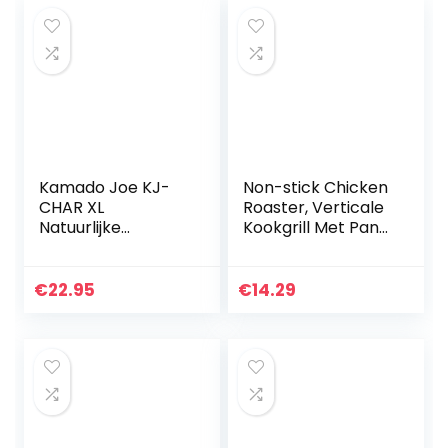
Kamado Joe KJ-
Non-stick Chicken
CHAR XL
Roaster, Verticale
Natuurlijke
Kookgrill Met Pan
herbruikbare
Barbecue
klonterhoutskool
Accessoires Tool
voor barbecue,
voor BBQ Party
€
22.95
€
14.29
roken, grillen.
Roaster Tray
lange levensduur
Gegrild…
tot 18…