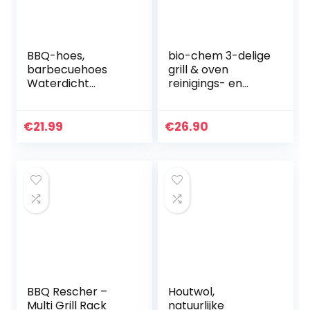
BBQ-hoes,
bio-chem 3-delige
barbecuehoes
grill & oven
Waterdicht
reinigings- en
145x61x117 cm
onderhoudsset
Heavy Duty BBQ-
voor barbecue,
grillhoes – Oxford-
ovens, kebab grills
€
21.99
€
26.90
stof waterdicht,
winddicht,
scheurvast…
BBQ Rescher –
Houtwol,
Multi Grill Rack
natuurlijke