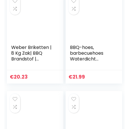
Weber Briketten |
BBQ-hoes,
8 Kg Zak| BBQ
barbecuehoes
Brandstof |
Waterdicht
Premium Kwaliteit,
145x61x117 cm
Gemakkelijk Aan
Heavy Duty BBQ-
Te Steken | 100%
grillhoes – Oxford-
€
20.23
€
21.99
Natuurlijk Hout…
stof waterdicht,
winddicht,
scheurvast…