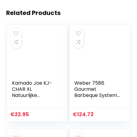
Related Products
Kamado Joe KJ-
Weber 7586
CHAR XL
Gourmet
Natuurlijke
Barbeque System
herbruikbare
Spirit 300
klonterhoutskool
roestvrijstalen Gon
voor barbecue,
€
22.95
€
124.73
roken, grillen.
lange levensduur
tot 18…