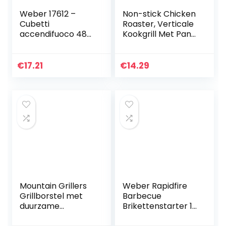
Weber 17612 –
Non-stick Chicken
Cubetti
Roaster, Verticale
accendifuoco 48
Kookgrill Met Pan
pastiglie sul
Barbecue
Marrone
Accessoires Tool
voor BBQ Party
€
17.21
€
14.29
Roaster Tray
Gegrild…
Mountain Grillers
Weber Rapidfire‎
Grillborstel met
Barbecue
duurzame
Brikettenstarter 15
borstelharen en
cm | Aluminium