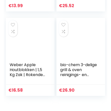
scherpe schraper
Barbecue
– voorkomt flare
Brikettenstarter |
€
13.99
€
25.52
ups voor die
Houtskool Brander
perfecte…
| Weber…
Weber Apple
bio-chem 3-delige
Houtblokken | 1,5
grill & oven
Kg Zak | Rokende
reinigings- en
Houtblokken |
onderhoudsset
Barbecue &
voor barbecue,
Smoker Brandstof
ovens, kebab grills
€
16.58
€
26.90
| 100% Natuurlijke
Houtblokken…