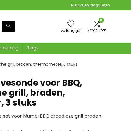
Nieuws en blogs lezen
0
Vergelijken
verlanglijst
n de dag
Blogs
he grill, braden, thermometer, 3 stuks
vesonde voor BBQ,
e grill, braden,
 3 stuks
e set voor Mumbi BBQ draadloze grill braden