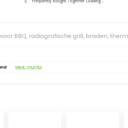
Frequently Bought Together Loading...
oor BBQ, radiografische grill, braden, therm
and
Merk: mumbi