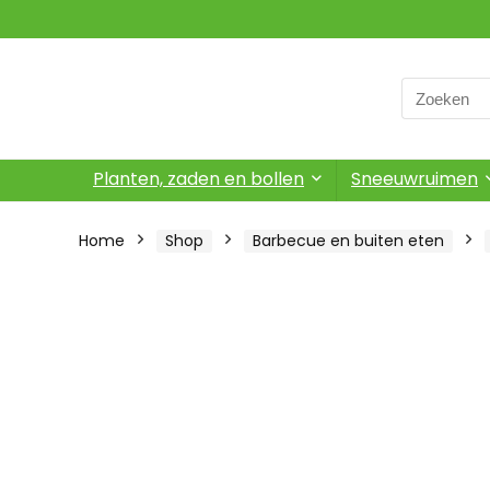
Search
for:
Planten, zaden en bollen
Sneeuwruimen
Home
Shop
Barbecue en buiten eten