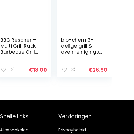
BBQ Rescher –
bio-chem 3-
Multi Grill Rack
delige grill &
Barbecue Grill
oven reinigings-
Voor Spareribs
en
Houder &
onderhoudsset
Kippenpoot Grill
voor barbecue,
€
18.00
€
26.90
– RVS Hoek Voor
ovens, kebab
Kebab &
grills
Barbecue…
Snelle links
Verklaringen
Alles winkelen
Privacybeleid