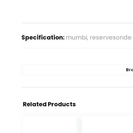
Specification:
mumbi, reservesonde v
Br
Related Products