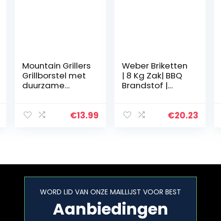
Mountain Grillers
Weber Briketten
Grillborstel met
| 8 Kg Zak| BBQ
duurzame
Brandstof |
borstelharen en
Premium
scherpe
Kwaliteit,
schraper –
Gemakkelijk Aan
€
13.99
€
20.23
voorkomt flare
Te Steken | 100%
ups voor die
Natuurlijk Hout…
perfecte…
WORD LID VAN ONZE MAILLIJST VOOR BEST
Aanbiedingen