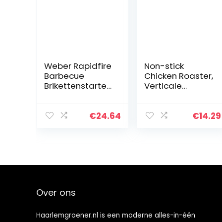
Weber Rapidfire‎
Non-stick
Barbecue
Chicken Roaster,
Brikettenstarter
Verticale
20 cm |
Kookgrill Met
Aluminium
Pan Barbecue
Barbecue
Accessoires
€
24.64
€
14.29
Brikettenstarter
Tool voor BBQ
| Houtskool
Party Roaster
Brander |
Tray Gegrild…
Weber…
Over ons
Haarlemgroener.nl is een moderne alles-in-één