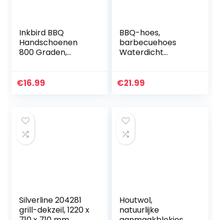
Inkbird BBQ
BBQ-hoes,
Handschoenen
barbecuehoes
800 Graden,
Waterdicht
Siliconen Structuur
145x61x117 cm
met Anti-slip
Heavy Duty BBQ-
Hittebestendige
grillhoes – Oxford-
€
16.99
€
21.99
Grill
stof waterdicht,
Handschoenen
winddicht,
voor BBQ…
scheurvast…
Silverline 204281
Houtwol,
grill-dekzeil, 1220 x
natuurlijke
710 x 710 mm,
aanmaakblokjes,