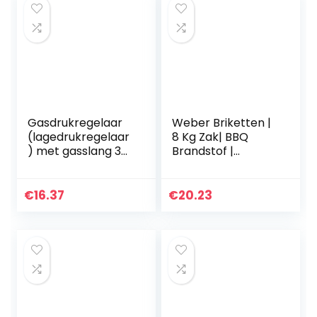
Gasdrukregelaar
Weber Briketten |
(lagedrukregelaar
8 Kg Zak| BBQ
) met gasslang 30
Brandstof |
mbar (set)
Premium Kwaliteit,
Gemakkelijk Aan
Te Steken | 100%
€
16.37
€
20.23
Natuurlijk Hout…