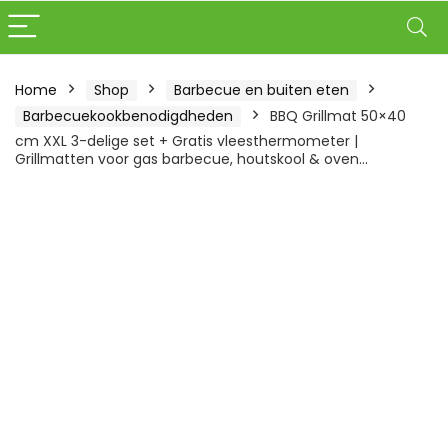
Home
Shop
Barbecue en buiten eten
Barbecuekookbenodigdheden
BBQ Grillmat 50×40
cm XXL 3-delige set + Gratis vleesthermometer |
Grillmatten voor gas barbecue, houtskool & oven…