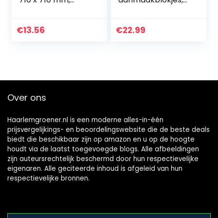
groen
milieuvriendelijk,
200 stuks per
verpakking, ideaal
€
13.56
€
22.99
voor het
aansteken van
vuur in…
Over ons
Haarlemgroener.nl is een moderne alles-in-één
prijsvergelijkings- en beoordelingswebsite die de beste deals
biedt die beschikbaar zijn op amazon en u op de hoogte
houdt via de laatst toegevoegde blogs. Alle afbeeldingen
zijn auteursrechtelijk beschermd door hun respectievelijke
eigenaren. Alle geciteerde inhoud is afgeleid van hun
respectievelijke bronnen.