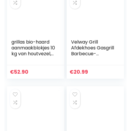
grillas bio-haard
Velway Grill
aanmaakblokjes 10
Afdekhoes Gasgrill
kg van houtvezel,
Barbecue-
gedrenkt in was |
afdekking
kolenstarter |
Waterdicht BBQ
barbecue
Afdekking
€
52.90
€
20.99
aanmaakblokjes |
Beschermhoes
was…
Kap Grill Dekzeil
Voor Weber…