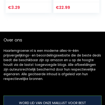
Schoonmaakspon
200 stuks per
zen | Grote
verpakking, ideaal
€
3.29
€
22.99
Schoonmaakspon
voor het
zen | Weber
aansteken van
Barbecue
vuur in…
Accessoires…
Over ons
Haarlemgroener.nl is een moderne alles-in-één
prijsvergelijkings- en beoordelingswebsite die de beste deals
biedt die beschikbaar zijn op amazon en u op de hoogte
houdt via de laatst toegevoegde blogs. Alle afbeeldingen
zijn auteursrechtelijk beschermd door hun respectievelijke
eigenaren. Alle geciteerde inhoud is afgeleid van hun
respectievelijke bronnen.
WORD LID VAN ONZE MAILLIJST VOOR BEST