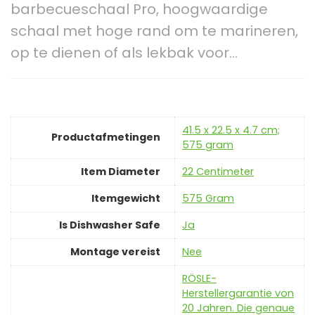
barbecueschaal Pro, hoogwaardige
schaal met hoge rand om te marineren,
op te dienen of als lekbak voor…
‎41.5 x 22.5 x 4.7 cm;
Productafmetingen
575 gram
Item Diameter
‎22 Centimeter
Itemgewicht
‎575 Gram
Is Dishwasher Safe
‎Ja
Montage vereist
‎Nee
‎RÖSLE-
Herstellergarantie von
20 Jahren. Die genaue