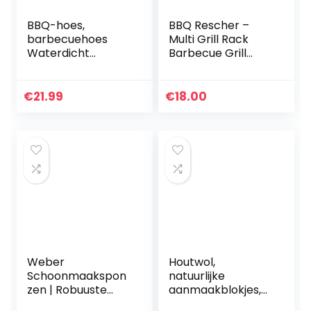
BBQ-hoes,
BBQ Rescher –
barbecuehoes
Multi Grill Rack
Waterdicht
Barbecue Grill
145x61x117 cm
Voor Spareribs
Heavy Duty BBQ-
Houder &
grillhoes – Oxford-
Kippenpoot Grill –
€
21.99
€
18.00
stof waterdicht,
RVS Hoek Voor
winddicht,
Kebab &
scheurvast…
Barbecue…
Weber
Houtwol,
Schoonmaakspon
natuurlijke
zen | Robuuste
aanmaakblokjes,
Sponzen |
milieuvriendelijk,