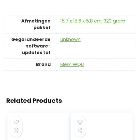
Afmetingen
‎15.7 x 15.6 x 5.8 cm; 320 gram
pakket
Gegarandeerde
‎unknown
software-
updates tot
Brand
Merk: WQU
Related Products