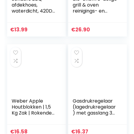
afdekhoes,
grill & oven
waterdicht, 420D
reinigings- en
gasgrill,
onderhoudsset
beschermhoes,
voor barbecue,
kap, grill, afdekzeil,
ovens, kebab grills
€
13.99
€
26.90
rond, 77 x 90 cm
Weber Apple
Gasdrukregelaar
Houtblokken | 1,5
(lagedrukregelaar
Kg Zak | Rokende
) met gasslang 30
Houtblokken |
mbar (set)
Barbecue &
Smoker Brandstof
€
16.58
€
16.37