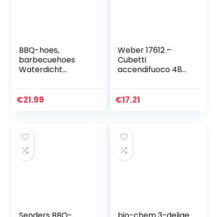
BBQ-hoes,
Weber 17612 –
barbecuehoes
Cubetti
Waterdicht
accendifuoco 48
145x61x117 cm
pastiglie sul
Heavy Duty BBQ-
Marrone
grillhoes – Oxford-
€
21.99
€
17.21
stof waterdicht,
winddicht,
scheurvast…
Senders BBQ-
bio-chem 3-delige