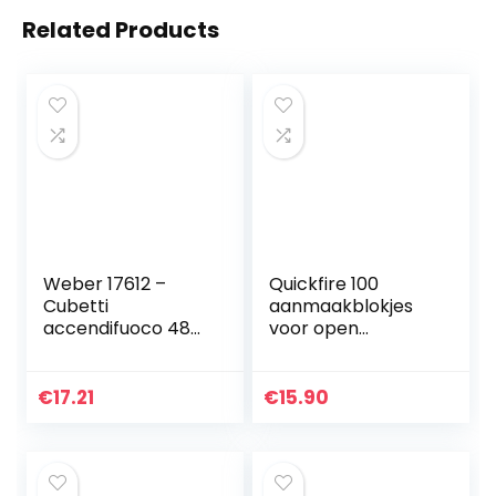
Related Products
Weber 17612 –
Quickfire 100
Cubetti
aanmaakblokjes
accendifuoco 48
voor open
pastiglie sul
haarden, kachels,
Marrone
bougiezak + gratis
1 stuk Rotthues
€
17.21
€
15.90
aansteker