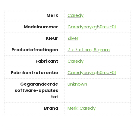
Merk
‎Caredy
Modelnummer
‎Caredycaykg50reu-01
Kleur
‎Zilver
Productafmetingen
‎7 x 7 x 1 cm; 6 gram
Fabrikant
‎Caredy
Fabrikantreferentie
‎Caredycaykg50reu-01
Gegarandeerde
‎unknown
software-updates
tot
Brand
Merk: Caredy