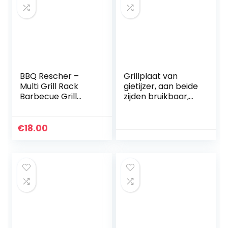
BBQ Rescher –
Grillplaat van
Multi Grill Rack
gietijzer, aan beide
Barbecue Grill
zijden bruikbaar,
Voor Spareribs
anti-aanbaklaag,
Houder &
gemakkelijk te
Kippenpoot Grill –
reinigen, 36 x 25 x 2
€
18.00
RVS Hoek Voor
cm.
Kebab &
Barbecue…