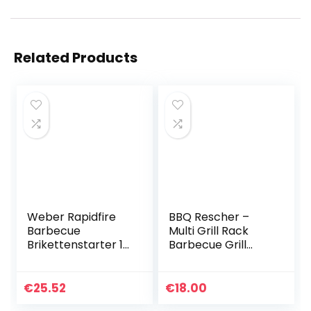
Related Products
Weber Rapidfire‎
BBQ Rescher –
Barbecue
Multi Grill Rack
Brikettenstarter 15
Barbecue Grill
cm | Aluminium
Voor Spareribs
Barbecue
Houder &
Brikettenstarter |
Kippenpoot Grill –
€
25.52
€
18.00
Houtskool Brander
RVS Hoek Voor