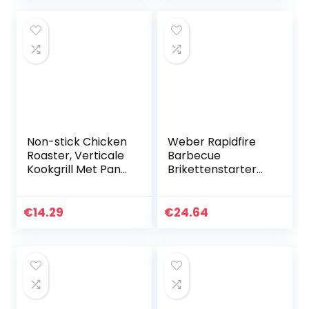
| Weber…
Kebab &
Barbecue…
Non-stick Chicken
Weber Rapidfire‎
Roaster, Verticale
Barbecue
Kookgrill Met Pan
Brikettenstarter
Barbecue
20 cm | Aluminium
Accessoires Tool
Barbecue
voor BBQ Party
Brikettenstarter |
€
14.29
€
24.64
Roaster Tray
Houtskool Brander
Gegrild…
| Weber…