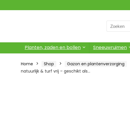
Search
for:
Planten, zaden en bollen
Sneeuwruimen
Home
Shop
Gazon en plantenverzorging
natuurlijk & turf vrij – geschikt als…