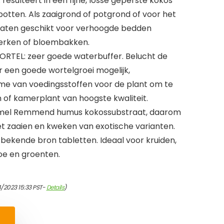
esulteert in een fijne, losse geperste kokos
otten. Als zaaigrond of potgrond of voor het
aten geschikt voor verhoogde bedden
erken of bloembakken.
TEL: zeer goede waterbuffer. Belucht de
 een goede wortelgroei mogelijk,
me van voedingsstoffen voor de plant om te
of kamerplant van hoogste kwaliteit.
mmel Remmend humus kokossubstraat, daarom
et zaaien en kweken van exotische varianten.
e bekende bron tabletten. Ideaal voor kruiden,
e en groenten.
/2023 15:33 PST-
Details
)