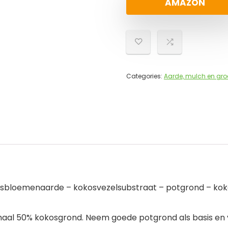
AMAZON
Categories:
Aarde, mulch en gr
kosbloemenaarde – kokosvezelsubstraat – potgrond – k
al 50% kokosgrond. Neem goede potgrond als basis en vo