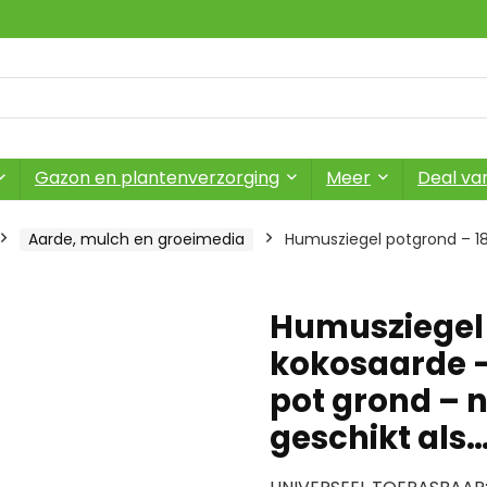
Gazon en plantenverzorging
Meer
Deal va
Aarde, mulch en groeimedia
Humusziegel potgrond – 18
Humusziegel 
kokosaarde –
pot grond – na
geschikt als