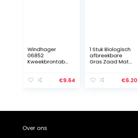
Windhager
1 Stuk Biologisch
06852
afbreekbare
Kweekbrontabs,
Gras Zaad Mat
brontabs,
Bemesten
kokostabletten
Gazon Gras
voor het kweken
Deken voor
€
9.64
€
6.20
van stekken,
Gazon
zaaiaarde,
Achtertuin Tuin
geperste
Planten
kokosaarde…
Over ons