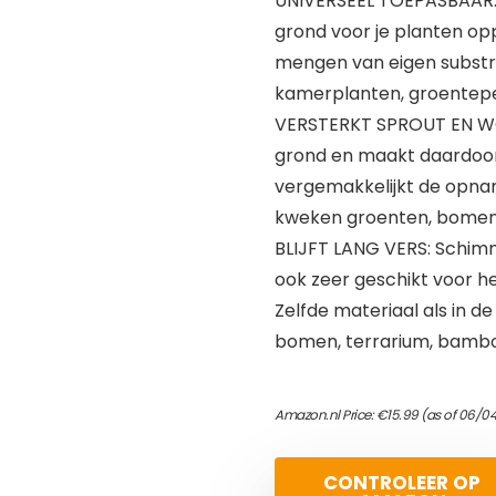
UNIVERSEEL TOEPASBAAR: r
grond voor je planten opp
mengen van eigen substr
kamerplanten, groentep
VERSTERKT SPROUT EN WOR
grond en maakt daardoor
vergemakkelijkt de opna
kweken groenten, bomen 
BLIJFT LANG VERS: Schi
ook zeer geschikt voor h
Zelfde materiaal als in d
bomen, terrarium, bambo
Amazon.nl Price:
€
15.99
(as of 06/04
CONTROLEER OP