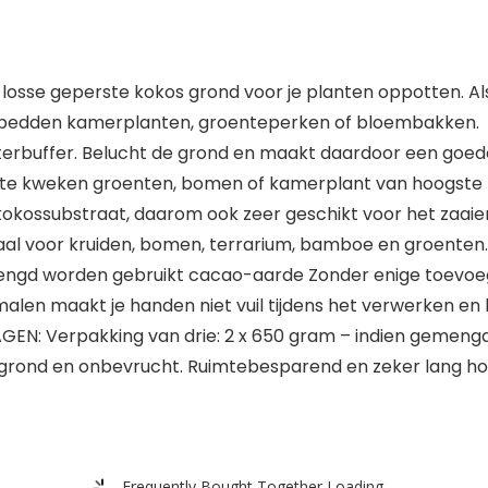
, losse geperste kokos grond voor je planten oppotten. A
e bedden kamerplanten, groenteperken of bloembakken.
buffer. Belucht de grond en maakt daardoor een goede 
te kweken groenten, bomen of kamerplant van hoogste k
ossubstraat, daarom ook zeer geschikt voor het zaaien
eaal voor kruiden, bomen, terrarium, bamboe en groenten.
engd worden gebruikt cacao-aarde Zonder enige toevoe
en maakt je handen niet vuil tijdens het verwerken en h
erpakking van drie: 2 x 650 gram – indien gemengd met
otgrond en onbevrucht. Ruimtebesparend en zeker lang h
Frequently Bought Together Loading...