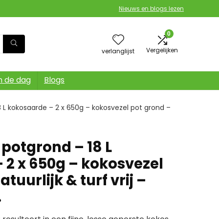
Nieuws en blogs lezen
0
Vergelijken
verlanglijst
n de dag
Blogs
 L kokosaarde – 2 x 650g – kokosvezel pot grond –
potgrond – 18 L
 2 x 650g – kokosvezel
tuurlijk & turf vrij –
…