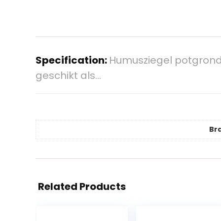
Specification:
Humusziegel potgrond –
geschikt als…
Br
Related Products