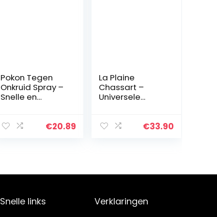
Pokon Tegen
La Plaine
Onkruid Spray –
Chassart –
Snelle en
Universele
effectieve
Potgrond 50L –
onkruidbestrijde
Oppotten van
r – Binnen 1 uur
alle Soorten
€
20.89
€
33.90
resultaat – 1 liter
Binnen en
Buitenplanten –
Aarde voor
Tuin…
Snelle links
Verklaringen