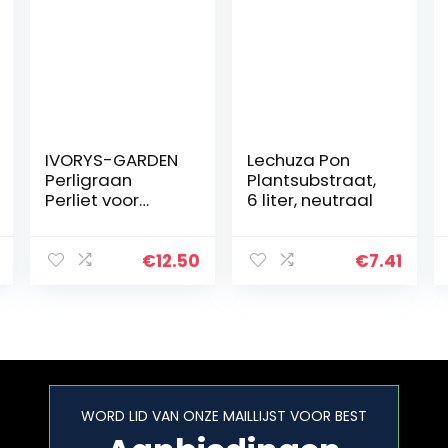
IVORYS-GARDEN
Lechuza Pon
Perligraan
Plantsubstraat,
Perliet voor
6 liter, neutraal
planten, 10 liter,
ter verbetering
van de aarde,
€
12.50
€
7.41
granulaat,
substraat,
tuingericht…
WORD LID VAN ONZE MAILLIJST VOOR BEST