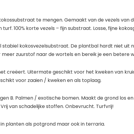
 kokossubstraat te mengen. Gemaakt van de vezels van d
rf. 100% korte vezels – fijn substraat. Losse, fijne koko
el stabiel kokosvezelsubstraat. De plantbal hardt niet uit
meer zuurstof naar de wortels en bereik je een betere wo
 creëert. Uitermate geschikt voor het kweken van kruide
chikt voor zaaien / kweken en als toplaag.
liggen B. Palmen / exotische bomen. Maakt de grond los e
ij van schadelijke stoffen. Onbevrucht. Turfvrij!
n planten als potgrond maar ook in terraria.