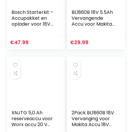
Bosch Starterkit –
BL1860B 18V 5.5Ah
Accupakket en
Vervangende
oplader voor 18V
Accu voor Makita
draadloos
Li-Ion BL1850B
gereedschap (1x
BL1850 BL1860B
2,5 Ah batterij, 1 x
BL1860 BL1840B
€
47.99
€
29.99
klassieke oplader)
BL1840 BL1830
BL1835 BL1845…
XNJTG 5,0 Ah
2Pack BL1860B 18V
reserveaccu voor
Vervanging voor
Worx accu 20 V
Makita Accu 18V
WA3553 WA3551
BL1860 BL1850B