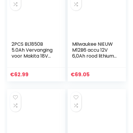
2PCS BL1850B
Milwaukee NIEUW
5.0Ah Vervanging
M12B6 accu 12V
voor Makita 18V
6,0Ah rood lithium-
Accu BL1850B
ion 4932451395
BL1840B BL1840
BL1830B BL1830
€
62.99
€
69.05
BL1820B BL1820
BL1815 194205-3…