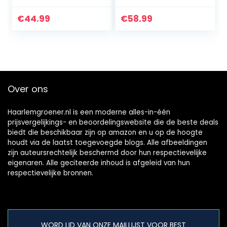
WA3551.1 WA3553.1
BL1850 BL1840B
WA3553.2 WA3556,
BL1840 BL1830B
€
44.99
€
58.99
WA3572, WA3605,
BL1830 BL1820
WA3641 Li…
BL1815…
Over ons
Haarlemgroener.nl is een moderne alles-in-één
prijsvergelijkings- en beoordelingswebsite die de beste deals
biedt die beschikbaar zijn op amazon en u op de hoogte
houdt via de laatst toegevoegde blogs. Alle afbeeldingen
zijn auteursrechtelijk beschermd door hun respectievelijke
eigenaren. Alle geciteerde inhoud is afgeleid van hun
respectievelijke bronnen.
WORD LID VAN ONZE MAILLIJST VOOR BEST