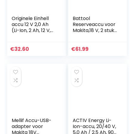
Originele Einhell
Battool
accu 12 V 2,0 Ah
Reserveaccu voor
(Li-Ion, 2 Ah, 12 V,
Makita,18 V, 2 stuks,
geen zelfontlading,
vervanging voor
proactief
BL1850B 18 V 5,0 Ah
batterijbeheer,
Li-Ion BL1850B
€
32.60
€
61.99
situatief…
BL1850 BL1860B
BL1860…
Mellif Accu-USB-
ACTIV Energy Li-
adapter voor
Ion-accu, 20/40 V,
Makita 18V
5,0 Ah / 2,5 Ah, 90