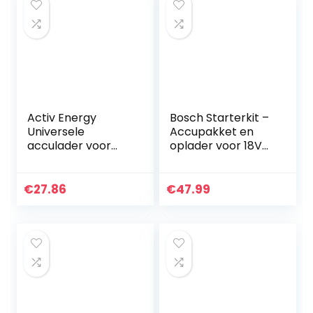
Activ Energy
Bosch Starterkit –
Universele
Accupakket en
acculader voor
oplader voor 18V
Ferrex
draadloos
accugereedschap,
gereedschap (1x
tuingereedschap
2,5 Ah batterij, 1 x
€
27.86
€
47.99
klassieke oplader)