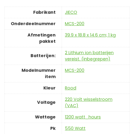
Fabrikant
‎JIECO
Onderdeelnummer
‎MCS-200
Afmetingen
‎39.9 x 18.8 x 14.6 cm; 1 kg
pakket
‎2 Lithium ion batterijen
Batterijen:
vereist. (inbegrepen)
Modelnummer
‎MCS-200
item
Kleur
Rood
‎220 Volt wisselstroom
Voltage
(VAC)
Wattage
‎1200 watt_hours
Pk
‎550 Watt