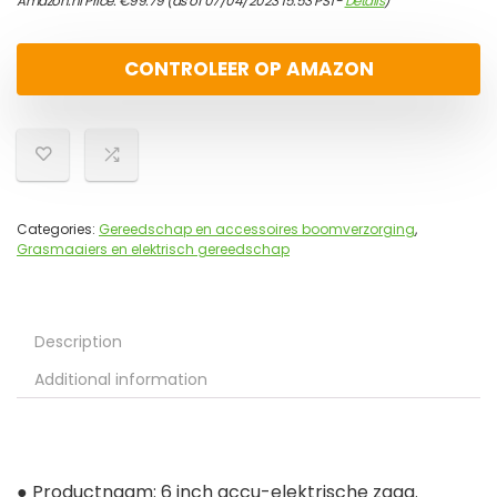
Amazon.nl Price:
€
99.79
(as of 07/04/2023 15:53 PST-
Details
)
CONTROLEER OP AMAZON
Categories:
Gereedschap en accessoires boomverzorging
,
Grasmaaiers en elektrisch gereedschap
Description
Additional information
● Productnaam: 6 inch accu-elektrische zaag.