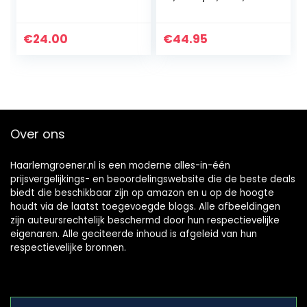
DEBADP05 met
Wh, voor
led-werklicht & DC
draadloos Ferrex
12V 2A poort & PD
gereedschap
€
24.00
€
44.95
18W USB C (batterij
niet…
Over ons
Haarlemgroener.nl is een moderne alles-in-één
prijsvergelijkings- en beoordelingswebsite die de beste deals
biedt die beschikbaar zijn op amazon en u op de hoogte
houdt via de laatst toegevoegde blogs. Alle afbeeldingen
zijn auteursrechtelijk beschermd door hun respectievelijke
eigenaren. Alle geciteerde inhoud is afgeleid van hun
respectievelijke bronnen.