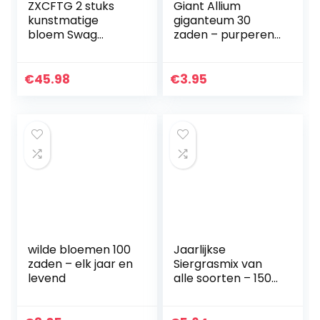
ZXCFTG 2 stuks
Giant Allium
kunstmatige
giganteum 30
bloem Swag
zaden – purperen
bruiloft boog
bloemen –
bloemen
winterharde vaste
decoratieve swags
plant
€
45.98
€
3.95
bloemen met
champagne pioen
witte roos en…
wilde bloemen 100
Jaarlijkse
zaden – elk jaar en
Siergrasmix van
levend
alle soorten – 1500
zaden