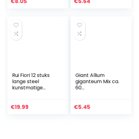
€
8.05
€
5.64
Rui Fiori 12 stuks
Giant Allium
lange steel
giganteum Mix ca.
kunstmatige
60
orchideeën
zaden/verpakking
bloemen faux zijde
– purperen en
dansen dame
witte bloemen –
€
19.99
€
5.45
orchidee nep
winterharde vaste
bloemen voor
plant
thuis…