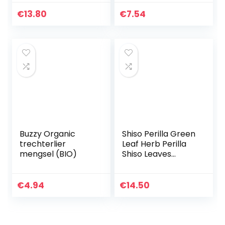
Tree Bonsai Plant
verjaardag, roos in
voor het planten
glazen koepel voor
€
13.80
€
7.54
van tuinwerf…
mam, oma,
vrouwen,
Moederdag…
Buzzy Organic
Shiso Perilla Green
trechterlier
Leaf Herb Perilla
mengsel (BIO)
Shiso Leaves
Green Seeds x 300
Seeds
€
4.94
€
14.50