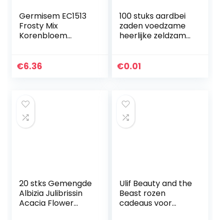
Germisem EC1513
100 stuks aardbei
Frosty Mix
zaden voedzame
Korenbloem
heerlijke zeldzame
Zaden 1.5 g
kleuren fruit
groenten zaden
Tuin voor Ideaal
€
6.36
€
0.01
Outdoor Tuinieren
Gift…
20 stks Gemengde
Ulif Beauty and the
Albizia Julibrissin
Beast rozen
Acacia Flower
cadeaus voor
Seeds, Mimosa Silk
vrouwen