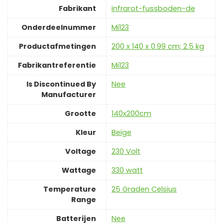
Fabrikant
‎infrarot-fussboden-de
Onderdeelnummer
‎Mi123
Productafmetingen
‎200 x 140 x 0.99 cm; 2.5 kg
Fabrikantreferentie
‎Mi123
Is Discontinued By
‎Nee
Manufacturer
Grootte
‎140x200cm
Kleur
Beige
Voltage
‎230 Volt
Wattage
‎330 watt
Temperature
‎25 Graden Celsius
Range
Batterijen
‎Nee