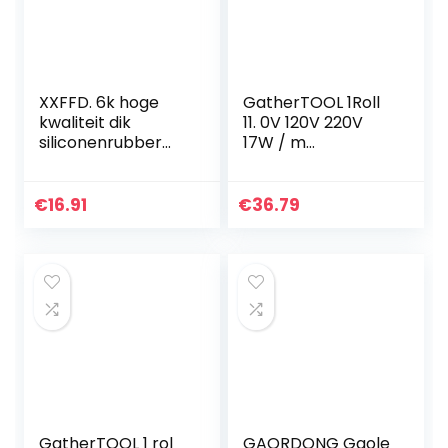
XXFFD. 6k hoge
GatherTOOL 1Roll
kwaliteit dik
11. 0V 120V 220V
siliconenrubber
17W / m
koolstofvezel
waterdichte
verwarmingskabel
zelfregulerende
verwarmingsdraad
verwarmingskabel
€
16.91
€
36.79
DIY verwarming
voor binnenbuis
apparatuur…
(lengte: 5 meter…
GatherTOOL 1 rol
GAORDONG Gaole