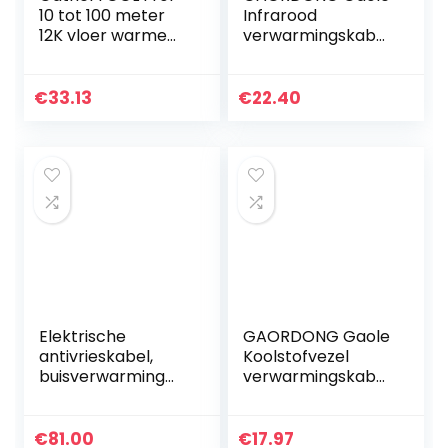
10 tot 100 meter
Infrarood
12K vloer warme
verwarmingskabel
verwarmingskabel
12K Koolstof-
33 ohm / m
Warm
koolstofvezel
Bodemkabel
€
33.13
€
22.40
verwarmingsdrade
Koolvezelverwarmi
n (lengte…
ngsdraad
Elektrische
Hotline…
Elektrische
GAORDONG Gaole
antivrieskabel,
Koolstofvezel
buisverwarming
verwarmingskabel
met thermostaat
12k warm
(25 m – 365 W)
bodemkabel voor
anti-vorst planten
€
81.00
€
17.97