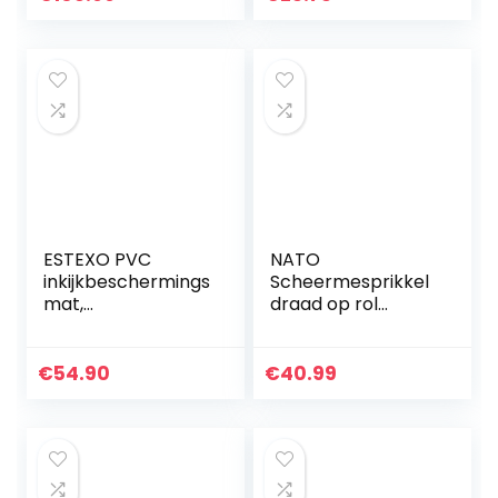
4 hekpalen H:
houtbouw (3 x 60 x
140cm
20000 mm)
tuinomheining…
ESTEXO PVC
NATO
inkijkbeschermings
Scheermesprikkel
mat,
draad op rol
inkijkbescherming,
gegalvaniseerd
voor hek, balkon,
staal 60m
windscherm
€
54.90
€
40.99