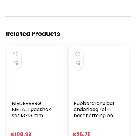
Related Products
NIEDERBERG
Rubbergranulaat
METALL gaashek
onderlaag rol –
set 13×13 mm
bescherming en
draadomheining
isolatie van de
5×1 m gaas rool
onderbouws bij
konijnengaas met
terrasbouw of
€
108.99
€
25.75