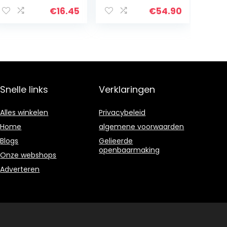
onderlegpads
vloertegel 10
voor de
stuks, 25 mm,
€
16.45
€
54.90
onderbouw van
30×30 cm,
je terrassen,
groen
balkon of
tuinhuisje
Snelle links
Verklaringen
Alles winkelen
Privacybeleid
Home
algemene voorwaarden
Blogs
Gelieerde
openbaarmaking
Onze webshops
Adverteren