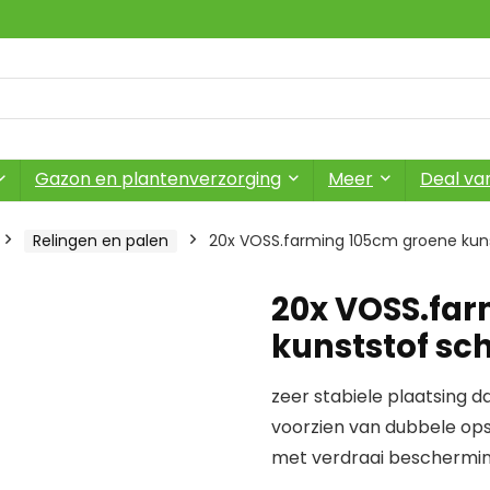
Gazon en plantenverzorging
Meer
Deal va
Relingen en palen
20x VOSS.farming 105cm groene kuns
20x VOSS.far
kunststof sc
zeer stabiele plaatsing 
voorzien van dubbele ops
met verdraai beschermi