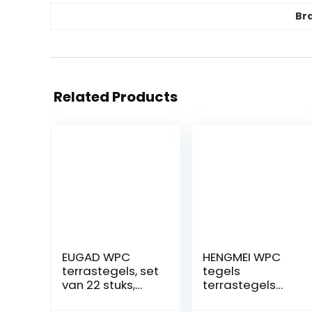
Br
Related Products
EUGAD WPC
HENGMEI WPC
terrastegels, set
tegels
van 22 stuks,
terrastegels
houtlook, grijs,
30x60cm