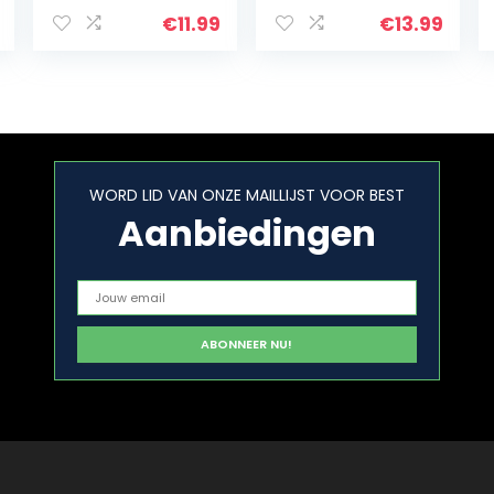
A4
gaas voor tuin
knaagdierbeste
en hekken Anti-
€
11.99
€
13.99
ndig metalen
muggen Anti-
gaasplaat 2.375
knaagdieren
mm gat
Anti…
geweldig…
WORD LID VAN ONZE MAILLIJST VOOR BEST
Aanbiedingen