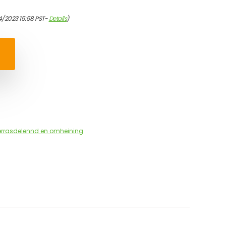
4/2023 15:58 PST-
Details
)
errasdelennd en omheining