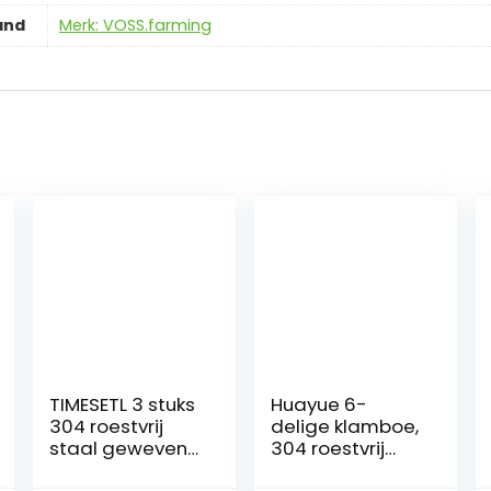
and
Merk: VOSS.farming
TIMESETL 3 stuks
Huayue 6-
304 roestvrij
delige klamboe,
staal geweven
304 roestvrij
draad 8 gaas,
staal fijn gaas