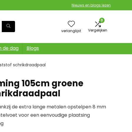
Nieuws en blogs lezen
0
Vergelijken
verlanglijst
n de dag
Blogs
tstof schrikdraadpaal
ming 105cm groene
hrikdraadpaal
dankzij de extra lange metalen opstelpen 8 mm
telvoet voor een eenvoudige plaatsing
ng