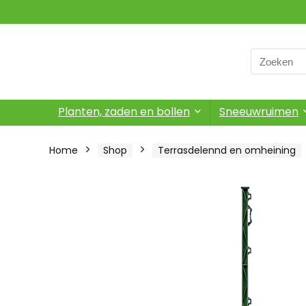
Search
for:
Planten, zaden en bollen
Sneeuwruimen
Home
Shop
Terrasdelennd en omheining