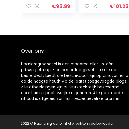
antislip en
balkontegels
weerbestendig,
kliktegels
€
95.99
€
101.25
tegel, vloertegel
vloerbedekking
met
met kliksysteem,
kliksysteem…
2m²/12 stuks,
voor…
Over ons
Haarlemgroener.nl is een moderne alles-in-één
prijsvergelijkings- en beoordelingswebsite die de
beste deals biedt die beschikbaar zijn op amazon en u
op de hoogte houdt via de laatst toegevoegde blogs.
Alle afbeeldingen zijn auteursrechtelijk beschermd
door hun respectievelijke eigenaren. Alle geciteerde
inhoud is afgeleid van hun respectievelijke bronnen.
2022 © Haarlemgroener.nl Alle rechten voorbehouden