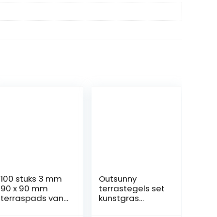
100 stuks 3 mm
Outsunny
90 x 90 mm
terrastegels set
terraspads van
kunstgras
rubber –
grasmat