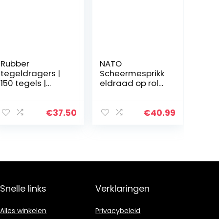
Rubber
NATO
tegeldragers |
Scheermesprikk
150 tegels |
eldraad op rol
10x10cm | Dikte 1
gegalvaniseerd
cm
staal 60m
€
37.50
€
40.99
Snelle links
Verklaringen
Alles winkelen
Privacybeleid