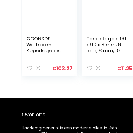
GOONSDS
Terrastegels 90
Wolfraam
x 90 x 3 mm, 6
Koperlegering
mm, 8 mm, 10
Voor
mm, 20 mm.
Laboratorium
Dikte en
Metalen
hoeveelheid
€
103.27
€
11.25
Materialen En
selecteren. (90 x
Bewerking Van
90 x 8 mm
Mechanische
aantal: 25
Onderdelen,
stuks…
Lengte…
Over ons
Haarlemgroener.nl is een moderne alles-in-één