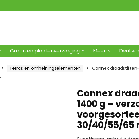
Gazon en plantenverzorging
Meer
Deal va
Terras en omheiningselementen
Connex draadstiften-
…
Connex draad
1400 g – verz
voorgesorte
30/40/55/6