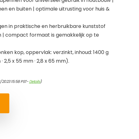
adpennen voor universeel gebruik in houtbouw |
en en buiten | optimale uitrusting voor huis &
n in praktische en herbruikbare kunststof
 | compact formaat is gemakkelijk op te
onken kop, oppervlak: verzinkt, inhoud: 1400 g
 · 2,5 x 55 mm · 2,8 x 65 mm).
/2023 15:58 PST-
Details
)