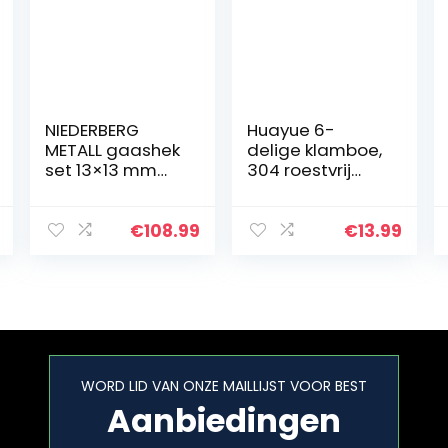
NIEDERBERG
Huayue 6-
METALL gaashek
delige klamboe,
set 13×13 mm
304 roestvrij
draadomheinin
staal fijn gaas
g 5×1 m gaas
gaas voor tuin
rool
en hekken Anti-
€
108.99
€
13.99
konijnengaas
muggen Anti-
met 4 hekpalen
knaagdieren
H: 140cm
Anti…
tuinomheining…
WORD LID VAN ONZE MAILLIJST VOOR BEST
Aanbiedingen