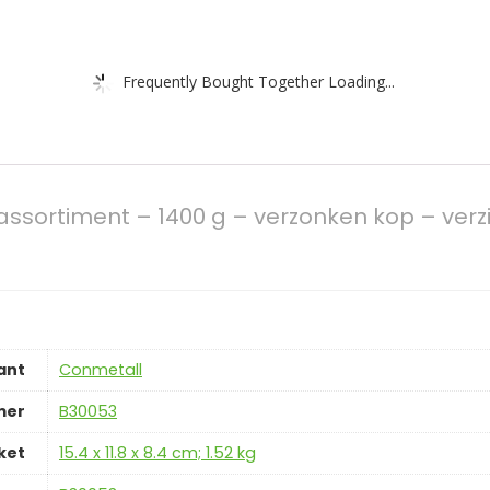
Frequently Bought Together Loading...
ssortiment – 1400 g – verzonken kop – verz
ant
‎Conmetall
mer
‎B30053
ket
‎15.4 x 11.8 x 8.4 cm; 1.52 kg