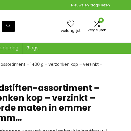
Nieuws en blogs lezen
0
Vergelijken
verlanglijst
n de dag
Blogs
assortiment – 1400 g – verzonken kop – verzinkt –
stiften-assortiment –
onken kop – verzinkt –
erde maten in emmer
5 mm…