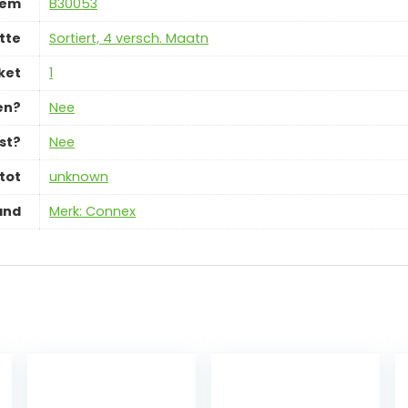
tem
‎B30053
tte
‎Sortiert, 4 versch. Maatn
ket
‎1
en?
‎Nee
st?
‎Nee
tot
‎unknown
and
Merk: Connex