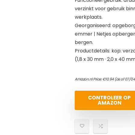
Functioneel gebruik: dra
verzinkt voor gebruik binn
werkplaats.
Georganiseerd: opgeborge
emmer | Netjes opbergen
bergen.
Productdetails: kop: verz
(1,8 x 30 mm · 2,0 x 40 mm
Amazon.nl Price:
€
10.94
(as of 07/04
CONTROLEER OP
AMAZON