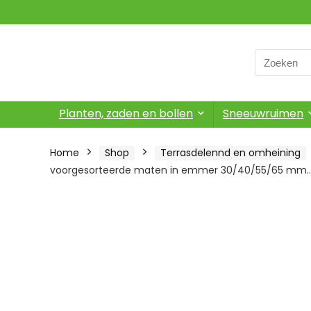
Search
for:
Planten, zaden en bollen
Sneeuwruimen
Home
Shop
Terrasdelennd en omheining
voorgesorteerde maten in emmer 30/40/55/65 mm