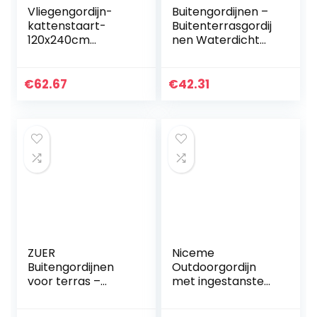
Vliegengordijn-
Buitengordijnen –
kattenstaart-
Buitenterrasgordij
120x240cm
nen Waterdicht
blauw/wit mix in
Binnen Buiten
doos
Verduistering
Thermische
€
62.67
€
42.31
Doorvoertule
Gordijnpanelen…
ZUER
Niceme
Buitengordijnen
Outdoorgordijn
voor terras –
met ingestanste
Waterdichte
ringen, 1 stuk,
geïsoleerde
weerbestendig,