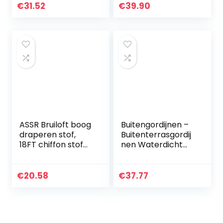
verduisteringsgord
ondoorzichtig,
€
31.52
€
39.90
ijnen voor dek en
waterdicht, voor
paviljoen 1 paneel
tuin, terras…
52 x…
ASSR Bruiloft boog
Buitengordijnen –
draperen stof,
Buitenterrasgordij
18FT chiffon stof
nen Waterdicht
draperie bruiloft
Binnen Buiten
boog gordijnen,
Verduistering
venster pure voile
Thermische
€
20.58
€
37.77
gordijn sjaal…
Doorvoertule
Gordijnpanelen…