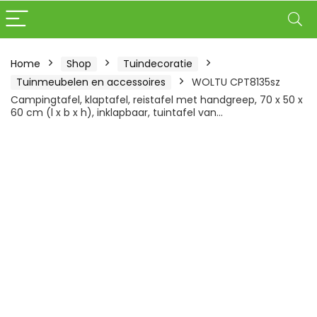
Home
Shop
Tuindecoratie
Tuinmeubelen en accessoires
WOLTU CPT8135sz
Campingtafel, klaptafel, reistafel met handgreep, 70 x 50 x
60 cm (l x b x h), inklapbaar, tuintafel van…