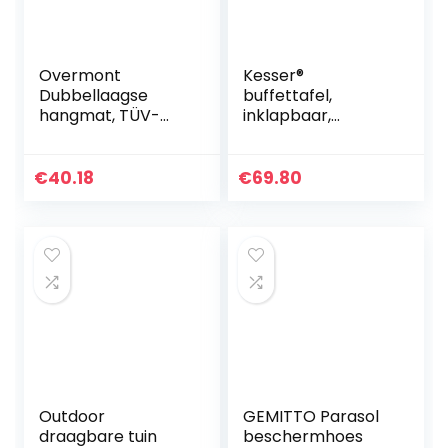
Overmont
Kesser®
Dubbellaagse
buffettafel,
hangmat, TÜV-
inklapbaar,
gecertificeerd,
kunststof, 180 x 75
campinghangmatt
cm, rotanlook,
en, 400 kg
campingtafel,
€
40.18
€
69.80
draagvermogen,
feesttafel,
van nylon
klaptafel, tuintafel
parachute voor…
voor…
Outdoor
GEMITTO Parasol
draagbare tuin
beschermhoes