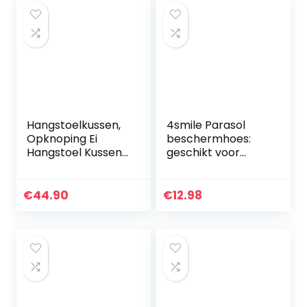
Hangstoelkussen,
4smile Parasol
Opknoping Ei
beschermhoes:
Hangstoel Kussen,
geschikt voor
kussen voor
ronde parasols tot
polyrotan
Ø 200 cm, vierkant
hangschommel,
tot 185x120cm,
€
44.90
€
12.98
schommelmand
Parasol hoes 100…
kussen, rugkussen
voor…