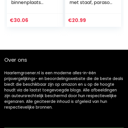
binnenplaats
met staaf, parasol
opknoping
afdekking 2 tot 4
schommel
m grote parasol
hangmat stoel set
beschermhoes,
€
30.06
€
20.99
voor kinderen Kid
weerbestendig,
tuinmeubelen
uv…
accessoires (# 2…
Over ons
Haarlemgroener.nl is een moderne alles-in-één
prijsvergelijkings- en beoordelingswebsite die de beste deals
biedt die beschikbaar zijn op amazon en u op de hoogte
houdt via de laatst toegevoegde blogs. Alle afbeeldingen
zijn auteursrechtelijk beschermd door hun respectievelijke
eigenaren. Alle geciteerde inhoud is afgeleid van hun
respectievelijke bronnen.