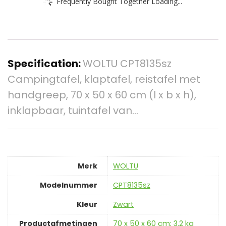
Frequently Bought Together Loading...
Specification:
WOLTU CPT8135sz
Campingtafel, klaptafel, reistafel met
handgreep, 70 x 50 x 60 cm (l x b x h),
inklapbaar, tuintafel van…
Merk
‎WOLTU
Modelnummer
‎CPT8135sz
Kleur
‎Zwart
Productafmetingen
‎70 x 50 x 60 cm; 3.2 kg