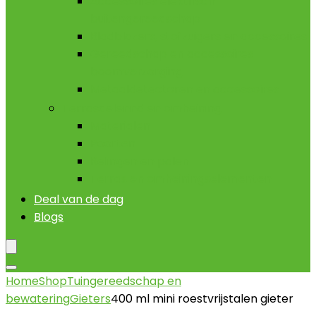
Accessoires elektrisch
buitengereedschap
Bladblazers, stofzuigers en accessoires
Gereedschap en accessoires
boomverzorging
Metaaldetectoren en accessoires
Terrasdelennd en omheining
Materialen
Poorten
Relingen en palen
Terras en omheiningselementen
Deal van de dag
Blogs
Home
Shop
Tuingereedschap en
bewatering
Gieters
400 ml mini roestvrijstalen gieter