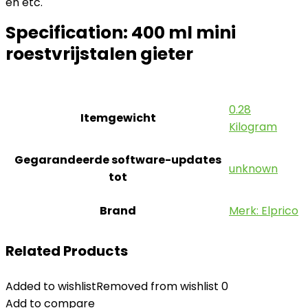
en etc.
Specification:
400 ml mini
roestvrijstalen gieter
‎0.28
Itemgewicht
Kilogram
Gegarandeerde software-updates
‎unknown
tot
Brand
Merk: Elprico
Related Products
Added to wishlist
Removed from wishlist
0
Add to compare