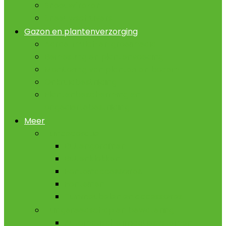
Sneeuwfrezen
Sneeuwschuivers
Gazon en plantenverzorging
Aarde, mulch en groeimedia
Bemesting en plantenvoeding
Monitoring van planten en bodem
Onkruidbestrijding
Plantenbescherming en
ongediertebestrijding
Meer
Tuindecoratie
Buitengordijnen
Buitenklokken
Fonteinaccessoires
Fonteinen
Tuinmeubelen en accessoires
Tuingereedschap en bewatering
Automatische irrigatiesystemen