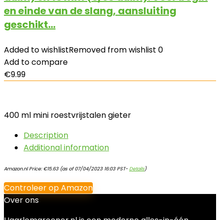
en einde van de slang, aansluiting
geschikt…
Added to wishlist
Removed from wishlist
0
Add to compare
€
9.99
400 ml mini roestvrijstalen gieter
Description
Additional information
Amazon.nl Price:
€
15.63
(as of 07/04/2023 16:03 PST-
Details
)
Controleer op Amazon
Over ons