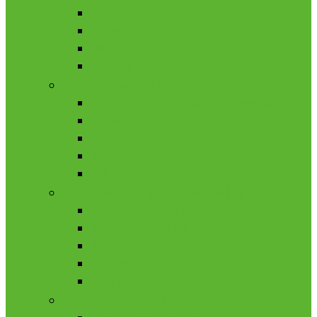
Bewateringscomputers
Bewateringssets
Gieters
Sproeikoppen
Barbecue en buiten eten
Barbecue en smokeraccessoires
Barbecuegerei
Barbecuekookbenodigdheden
Barbecues en smokerbarbecues
Buitenkeukens
Terrasverwarming en verkoeling
Accessoires buitenhaard
Sproeionderdelen en accessoires
Sproeisystemen
Sproeiventilatoren
Vuurkorven en buitenhaarden
Grasmaaiers en elektrisch gereedschap