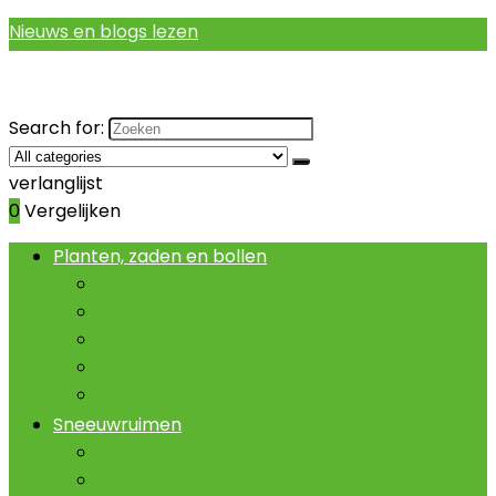
Nieuws en blogs lezen
Search for:
verlanglijst
0
Vergelijken
Planten, zaden en bollen
Bloemen
Bomen
Fruit
Gras
Wijnstokken
Sneeuwruimen
Ontdooikabels
Ontdooimatten