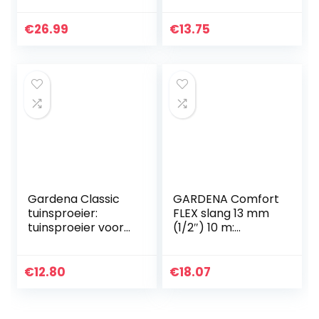
klei, wijn en PET-
Centrale
flessen
aanvoerleiding, 13
€
26.99
€
13.75
irrigatiekegel,
mm (1/2″), voor
terracotta
boven- en
ondergronds
gebruik, uv-
bestendig, 15 m
(1346-20)
Gardena Classic
GARDENA Comfort
tuinsproeier:
FLEX slang 13 mm
tuinsproeier voor
(1/2″) 10 m:
het besproeien
Vormvaste,
van potplanten en
flexibele tuinslang
borders,
met Power Grip
€
12.80
€
18.07
vorstbestendig,
profiel,
met één hand…
hoogwaardige
spiraalweving, 25