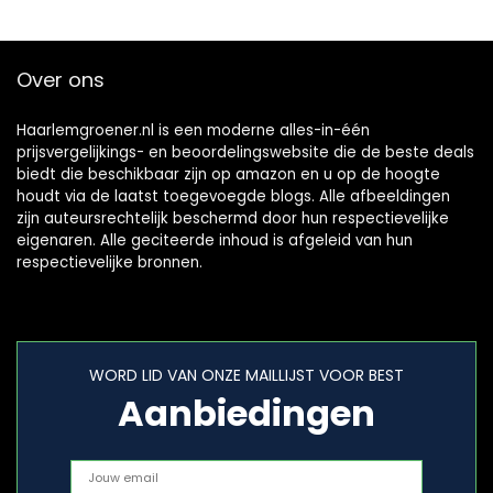
bar barstdruk,
zonder Original
GARDENA System
Over ons
onderdelen
(18030-20)
Haarlemgroener.nl is een moderne alles-in-één
prijsvergelijkings- en beoordelingswebsite die de beste deals
biedt die beschikbaar zijn op amazon en u op de hoogte
houdt via de laatst toegevoegde blogs. Alle afbeeldingen
zijn auteursrechtelijk beschermd door hun respectievelijke
eigenaren. Alle geciteerde inhoud is afgeleid van hun
respectievelijke bronnen.
WORD LID VAN ONZE MAILLIJST VOOR BEST
Aanbiedingen