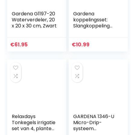
Gardena G1197-20
Gardena
Waterverdeler, 20
koppelingsset:
x 20 x 30 cm, Zwart
Slangkoppeling
voor
slangverlenging 13
mm (1/2″) en 15
€
61.95
€
10.99
mm (5/8″), ook
onder hoge
waterdruk,
eenvoudige
montage (18283-
20), Zwart, Oranje,
Grijs
Relaxdays
GARDENA 1346-U
Tonkegels irrigatie
Micro-Drip-
set van 4, planten
systeem
waterdispenser
aanvoerbuis: