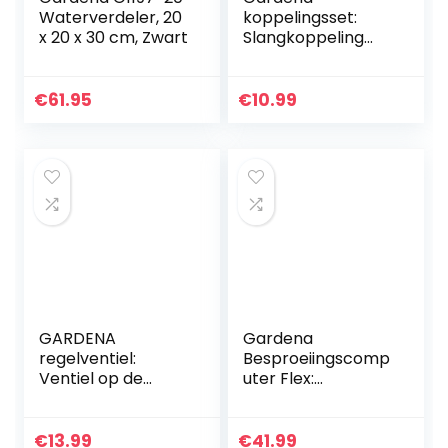
Waterverdeler, 20
koppelingsset:
x 20 x 30 cm, Zwart
Slangkoppeling
voor
slangverlenging 13
mm (1/2″) en 15
€
61.95
€
10.99
mm (5/8″), ook
onder hoge
waterdruk,
eenvoudige
montage (18283-
20), Zwart, Oranje,
Grijs
GARDENA
Gardena
regelventiel:
Besproeiingscomp
Ventiel op de
uter Flex:
uitgang van een Y-
Automatische en
stuk voor regelen
Tijdbesparende
en afsluiten van de
Bewatering van
€
13.99
€
41.99