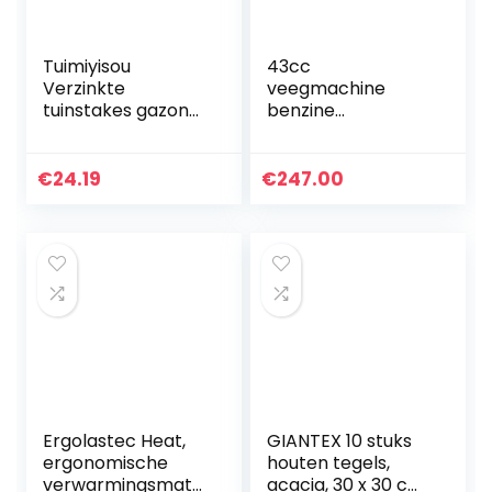
Tuimiyisou
43cc
Verzinkte
veegmachine
tuinstakes gazon
benzine
pegs Weed
motorbezem
membraan
sneeuwblazer air-
landschap U-
cooled 1,25 kW /1,7
€
24.19
€
247.00
vormige pegs voor
pk
onkruidbestrijding
30 stuks…
Ergolastec Heat,
GIANTEX 10 stuks
ergonomische
houten tegels,
verwarmingsmat
acacia, 30 x 30 cm,