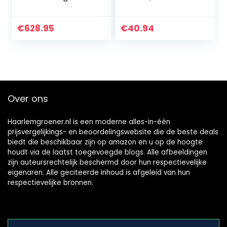
van rubber, anti-
terrastegels,
vermoeidheidsmat
balkontegels,
, werkplekmat, 135
kliksysteem,
€
628.95
€
40.94
x 100 x 1,6 cm
vloertegels,
tuintegels op…
Over ons
Haarlemgroener.nl is een moderne alles-in-één
prijsvergelijkings- en beoordelingswebsite die de beste deals
biedt die beschikbaar zijn op amazon en u op de hoogte
houdt via de laatst toegevoegde blogs. Alle afbeeldingen
zijn auteursrechtelijk beschermd door hun respectievelijke
eigenaren. Alle geciteerde inhoud is afgeleid van hun
respectievelijke bronnen.