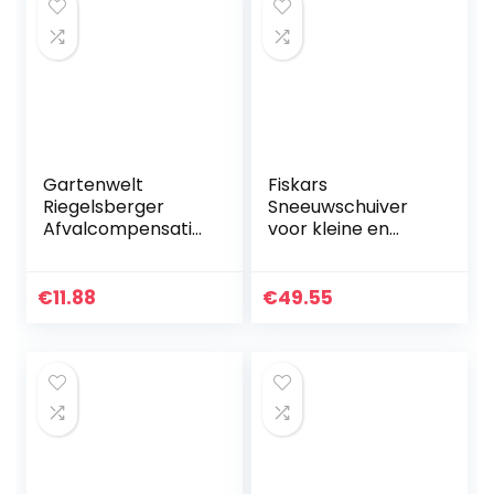
Gartenwelt
Fiskars
Riegelsberger
Sneeuwschuiver
Afvalcompensatie
voor kleine en
schijf Basic van 2
grote
tot 6 mm (helling
hoeveelheden
3°)
sneeuw,
€
11.88
€
49.55
hellingscompensa
bladbreedte: 44
tie voor
cm,
balkenlagers…
kunststof/aluminiu
m, zwart/zilver…