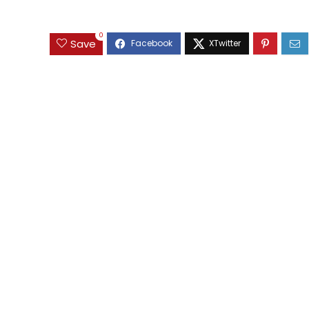
0
Save