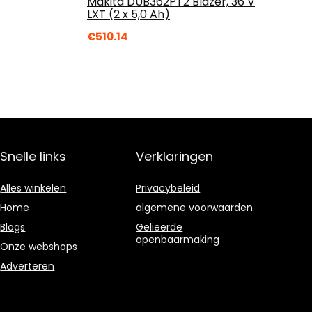
Makita DUB362PT2 Blazer, 36 V
LXT (2 x 5,0 Ah)
€
510.14
Snelle links
Verklaringen
Alles winkelen
Privacybeleid
Home
algemene voorwaarden
Blogs
Gelieerde
openbaarmaking
Onze webshops
Adverteren