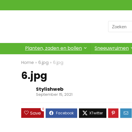
Search
for:
Planten, zaden en bollen
Sneeuwruimen
Home
»
6.jpg
»
6.jpg
6.jpg
Stylishweb
September 15, 2021
0
Save