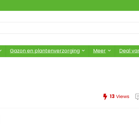
Gazon en plantenverzorging
Meer
Deal va
13
Views