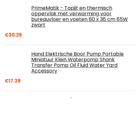
PrimeMatik - Tapijt en thermisch
oppervlak met verwarming voor
bureauvloer en voeten 60 x 36 cm 65W
zwart
€
30.29
Hand Elektrische Boor Pump Portable
Miniatuur Klein Waterpomp Shank
Transfer Pomp Oil Fluid Water Yard
Accessory
€
17.39
PONY DANCE 68" Lengte
verduisteringsgordijnen - (55" bij 68",
Mokka, 2 stuks) Potlood Plooi Thermisch
Licht Geblokkeerd Privacy Gordijnen voor
Keuken Thermische Vensterdressing voor
Slaapkamer/Jongenskamer
€
30.45