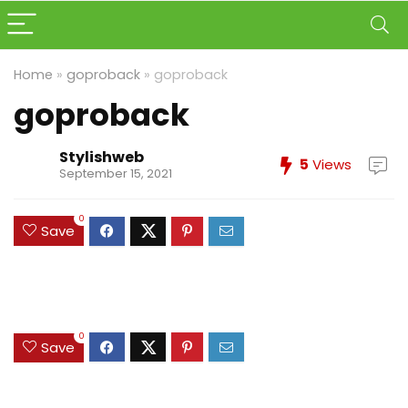
Home
»
goproback
»
goproback
goproback
Stylishweb
5
Views
September 15, 2021
0
Save
0
Save