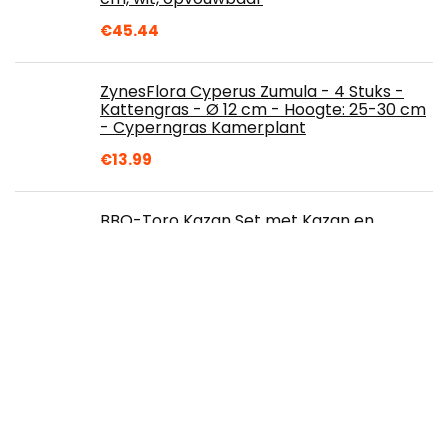
€
45.44
ZynesFlora Cyperus Zumula - 4 Stuks -
Kattengras - Ø 12 cm - Hoogte: 25-30 cm
- Cyperngras Kamerplant
€
13.99
BBQ-Toro Kazan Set met Kazan en
standaard | Kazan houder en Kazan |
Statief met Kasan (Ø 36 cm)
€
119.95
Mengsel Japanse bloementuin (jaarlijkse)
bloemzaden
€
4.59