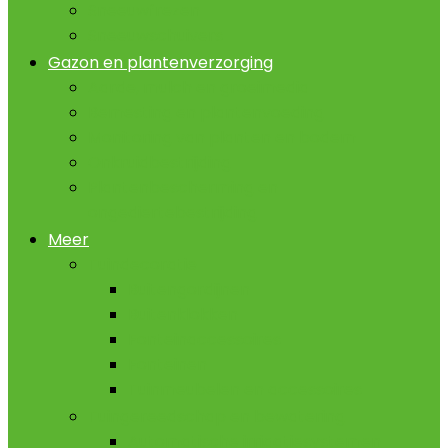
Sneeuwfrezen
Sneeuwschuivers
Gazon en plantenverzorging
Aarde, mulch en groeimedia
Bemesting en plantenvoeding
Monitoring van planten en bodem
Onkruidbestrijding
Plantenbescherming en
ongediertebestrijding
Meer
Tuindecoratie
Buitengordijnen
Buitenklokken
Fonteinaccessoires
Fonteinen
Tuinmeubelen en accessoires
Tuingereedschap en bewatering
Automatische irrigatiesystemen