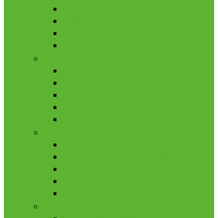
Bewateringscomputers
Bewateringssets
Gieters
Sproeikoppen
Barbecue en buiten eten
Barbecue en smokeraccessoires
Barbecuegerei
Barbecuekookbenodigdheden
Barbecues en smokerbarbecues
Buitenkeukens
Terrasverwarming en verkoeling
Accessoires buitenhaard
Sproeionderdelen en accessoires
Sproeisystemen
Sproeiventilatoren
Vuurkorven en buitenhaarden
Grasmaaiers en elektrisch gereedschap