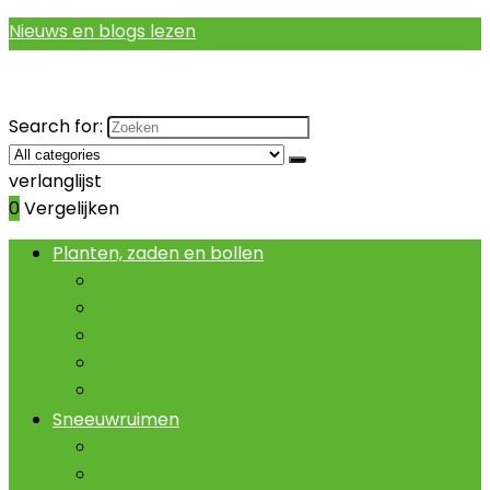
Nieuws en blogs lezen
Search for:
verlanglijst
0
Vergelijken
Planten, zaden en bollen
Bloemen
Bomen
Fruit
Gras
Wijnstokken
Sneeuwruimen
Ontdooikabels
Ontdooimatten