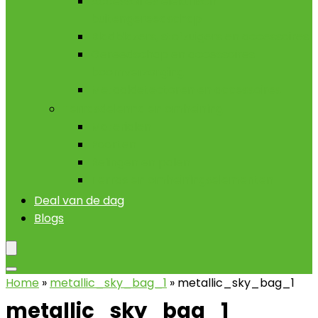
Accessoires elektrisch
buitengereedschap
Bladblazers, stofzuigers en accessoires
Gereedschap en accessoires
boomverzorging
Metaaldetectoren en accessoires
Terrasdelennd en omheining
Materialen
Poorten
Relingen en palen
Terras en omheiningselementen
Deal van de dag
Blogs
Home
»
metallic_sky_bag_1
»
metallic_sky_bag_1
metallic_sky_bag_1