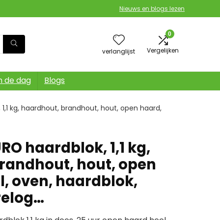
Nieuws en blogs lezen
0
Vergelijken
verlanglijst
n de dag
Blogs
1,1 kg, haardhout, brandhout, hout, open haard,
O haardblok, 1,1 kg,
randhout, hout, open
l, oven, haardblok,
relog…