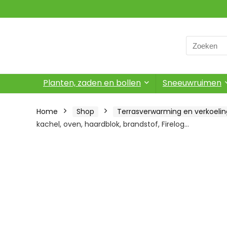
Search
for:
Planten, zaden en bollen
Sneeuwruimen
Home
Shop
Terrasverwarming en verkoelin
kachel, oven, haardblok, brandstof, Firelog…