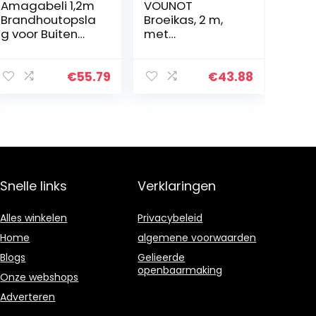
Amagabeli 1,2m
VOUNOT
Brandhoutopsla
Broeikas, 2 m,
g voor Buiten
met
met 600 D
beschermhoes,
Oxford
voor
Brandhoutrek
houtblokken,
€
55.79
€
43.88
Grote
staal, broeikas,
Capaciteit
grote
Metalen
capaciteit,
Brandhoutrek
opslag voor
met…
hout, kas, hout…
Snelle links
Verklaringen
Alles winkelen
Privacybeleid
Home
algemene voorwaarden
Blogs
Gelieerde
openbaarmaking
Onze webshops
Adverteren