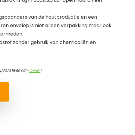
dblok 1,1 kg in doos. 25 uur open haard heel
agspaanders van de houtproductie en een
eren envelop is niet alleen verpakking maar ook
 vermeden.
dstof zonder gebruik van chemicaliën en
4/2023 15:59 PST-
Details
)