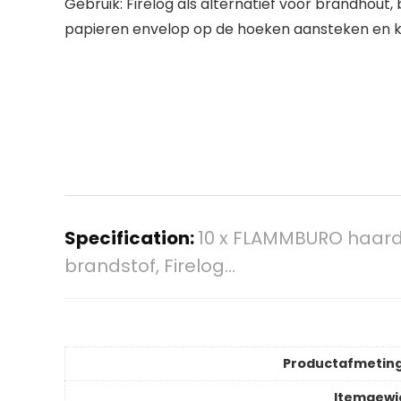
Gebruik: Firelog als alternatief voor brandho
papieren envelop op de hoeken aansteken en kl
Specification:
10 x FLAMMBURO haardbl
brandstof, Firelog…
Productafmetin
Itemgewi