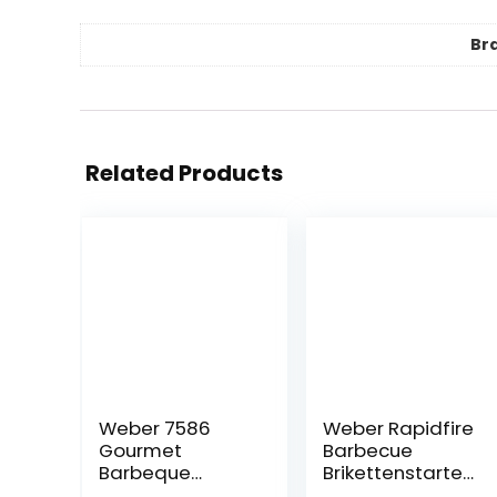
Br
Related Products
Weber 7586
Weber Rapidfire‎
Gourmet
Barbecue
Barbeque
Brikettenstarter
System Spirit
20 cm |