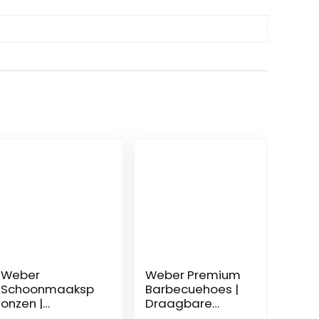
Weber
Weber Premium
Schoonmaaksp
Barbecuehoes |
onzen |
Draagbare
Robuuste
Beschermhoes |