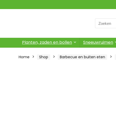
Search
for:
Planten, zaden en bollen
Sneeuwruimen
Home
Shop
Barbecue en buiten eten