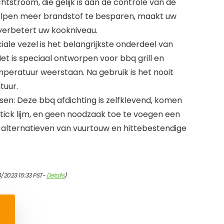
htstroom, die gelijk is aan de controle van de
helpen meer brandstof te besparen, maakt uw
 verbetert uw kookniveau.
iale vezel is het belangrijkste onderdeel van
et is speciaal ontworpen voor bbq grill en
mperatuur weerstaan. Na gebruik is het nooit
tuur.
sen: Deze bbq afdichting is zelfklevend, komen
ick lijm, en geen noodzaak toe te voegen een
e alternatieven van vuurtouw en hittebestendige
/2023 15:33 PST-
Details
)