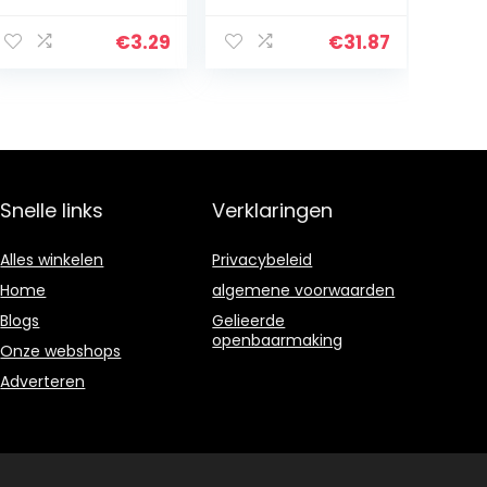
Sponzen |
Geschikt Voor
Schoonmaaksp
De Q 100/1000
€
3.29
€
31.87
onzen | Grote
Serie |
Schoonmaaksp
Ademende, UV
onzen | Weber
bestendige, En…
Barbecue
Accessoires…
Snelle links
Verklaringen
Alles winkelen
Privacybeleid
Home
algemene voorwaarden
Blogs
Gelieerde
openbaarmaking
Onze webshops
Adverteren