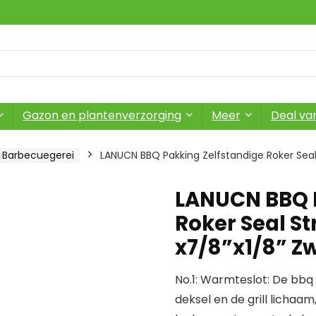
Gazon en plantenverzorging
Meer
Deal va
Barbecuegerei
LANUCN BBQ Pakking Zelfstandige Roker Seal S
LANUCN BBQ P
Roker Seal Str
x7/8”x1/8” Z
No.1: Warmteslot: De bbq
deksel en de grill lichaa