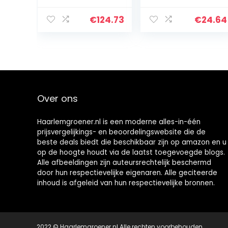
300
Aluminium
roestvrijstalen
Barbecue
€
124.73
€
24.64
Gon
Brikettenstarter
| Houtskool
Brander |
Weber…
Over ons
Haarlemgroener.nl is een moderne alles-in-één
prijsvergelijkings- en beoordelingswebsite die de
beste deals biedt die beschikbaar zijn op amazon en u
op de hoogte houdt via de laatst toegevoegde blogs.
Alle afbeeldingen zijn auteursrechtelijk beschermd
door hun respectievelijke eigenaren. Alle geciteerde
inhoud is afgeleid van hun respectievelijke bronnen.
2022 © Haarlemgroener.nl Alle rechten voorbehouden