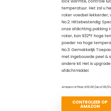
lock warmte, controle luc
temperatuur. Het zal u 
roker voedsel lekkerder,
No.2: Hittebestendig: Spec
onze afdichting pakking H
roker, kan 932°F hoge te
poeder na hoge tempera
No.3: Gemakkelijk Toepas
met ingebouwde peel & st
andere kit Het is upgrad
afdichtmiddel.
Amazon.nl Price:
€
16.99
(as of 06/04
CONTROLEER OP
AMAZON