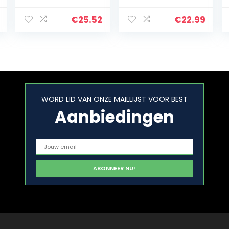
Aluminium
milieuvriendelijk,
Barbecue
200 stuks per
€
25.52
€
22.99
Brikettenstarter
verpakking,
| Houtskool
ideaal voor het
Brander |
aansteken van
Weber…
vuur in…
WORD LID VAN ONZE MAILLIJST VOOR BEST
Aanbiedingen