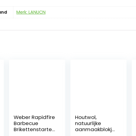
and
Merk: LANUCN
Weber Rapidfire‎
Houtwol,
Barbecue
natuurlijke
Brikettenstarter
aanmaakblokje
15 cm |
s,