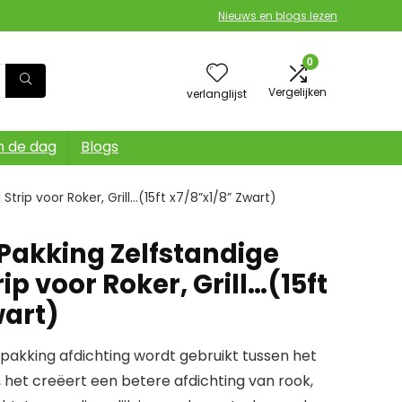
Nieuws en blogs lezen
0
Vergelijken
verlanglijst
n de dag
Blogs
trip voor Roker, Grill…(15ft x7/8”x1/8” Zwart)
akking Zelfstandige
ip voor Roker, Grill…(15ft
wart)
 pakking afdichting wordt gebruikt tussen het
m, het creëert een betere afdichting van rook,