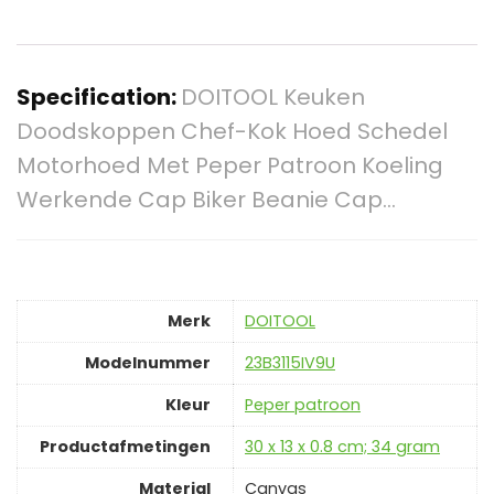
Specification:
DOITOOL Keuken
Doodskoppen Chef-Kok Hoed Schedel
Motorhoed Met Peper Patroon Koeling
Werkende Cap Biker Beanie Cap…
Merk
‎DOITOOL
Modelnummer
‎23B3115IV9U
Kleur
‎Peper patroon
Productafmetingen
‎30 x 13 x 0.8 cm; 34 gram
Material
‎Canvas