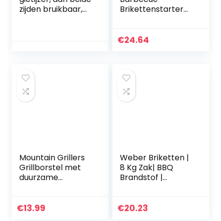
zijden bruikbaar,
Brikettenstarter
anti-aanbaklaag,
20 cm | Aluminium
gemakkelijk te
Barbecue
reinigen, 36 x 25 x 2
Brikettenstarter |
€
24.64
cm.
Houtskool Brander
| Weber…
Mountain Grillers
Weber Briketten |
Grillborstel met
8 Kg Zak| BBQ
duurzame
Brandstof |
borstelharen en
Premium Kwaliteit,
scherpe schraper
Gemakkelijk Aan
– voorkomt flare
Te Steken | 100%
€
13.99
€
20.23
ups voor die
Natuurlijk Hout…