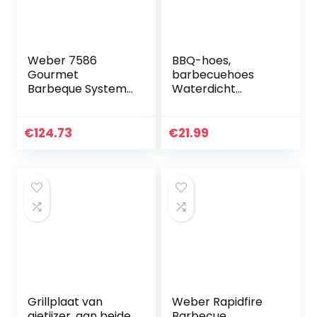
Weber 7586
BBQ-hoes,
Gourmet
barbecuehoes
Barbeque System
Waterdicht
Spirit 300
145x61x117 cm
roestvrijstalen Gon
Heavy Duty BBQ-
grillhoes – Oxford-
€
124.73
€
21.99
stof waterdicht,
winddicht,
scheurvast…
Grillplaat van
Weber Rapidfire‎
gietijzer, aan beide
Barbecue