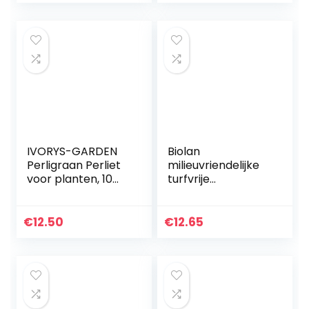
IVORYS-GARDEN
Biolan
Perligraan Perliet
milieuvriendelijke
voor planten, 10
turfvrije
liter, ter
mospellets voor
verbetering van
zaadkieming – 48
de aarde,
st
€
12.50
€
12.65
granulaat,
substraat,
tuingericht…