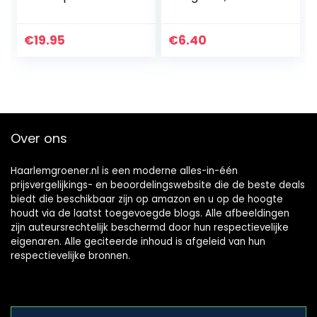
granulaat – split
meststof met 100
dagen werking,
luchtig dankzij
€
19.95
€
6.40
perliet, optimale
wateropname, 10 l
Over ons
Haarlemgroener.nl is een moderne alles-in-één
prijsvergelijkings- en beoordelingswebsite die de beste deals
biedt die beschikbaar zijn op amazon en u op de hoogte
houdt via de laatst toegevoegde blogs. Alle afbeeldingen
zijn auteursrechtelijk beschermd door hun respectievelijke
eigenaren. Alle geciteerde inhoud is afgeleid van hun
respectievelijke bronnen.