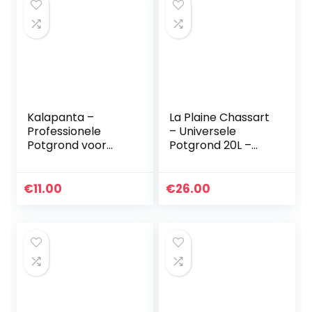
Kalapanta –
La Plaine Chassart
Professionele
– Universele
Potgrond voor
Potgrond 20L –
Orchideeën
Oppotten van alle
Organische
Soorten Binnen en
Schors, 100%
Buitenplanten –
€
11.00
€
26.00
Natuurlijk,
Aarde voor Tuin…
Pijnboomschors en
Blonde Turf