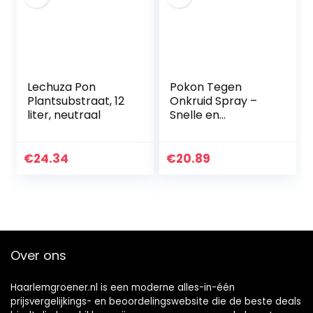
Lechuza Pon
Pokon Tegen
Plantsubstraat, 12
Onkruid Spray –
liter, neutraal
Snelle en
effectieve
onkruidbestrijder –
Binnen 1 uur
€
24.34
€
20.89
resultaat – 1 liter
Over ons
Haarlemgroener.nl is een moderne alles-in-één
prijsvergelijkings- en beoordelingswebsite die de beste deals