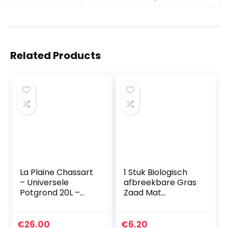
Related Products
La Plaine Chassart
1 Stuk Biologisch
– Universele
afbreekbare Gras
Potgrond 20L –
Zaad Mat
Oppotten van alle
Bemesten Gazon
Soorten Binnen en
Gras Deken voor
Buitenplanten –
Gazon Achtertuin
€
26.00
€
6.20