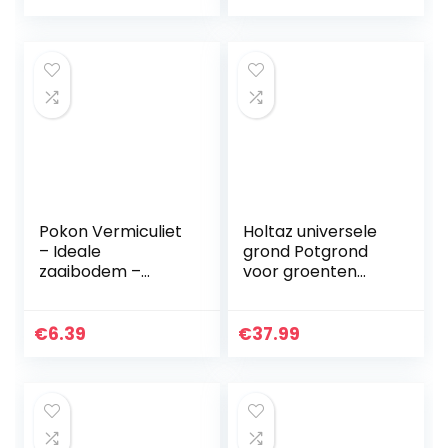
Aarde voor Tuin…
Tuin Planten
Pokon Vermiculiet
Holtaz universele
– Ideale
grond Potgrond
zaaibodem –
voor groenten
Geschikt voor
Bloemen
maken van je
Tuinplanten
eigen potgrondmix
Tuingrond met
€
6.39
€
37.99
– 100% natuurlijk
organische mest
product – 6L
en een…