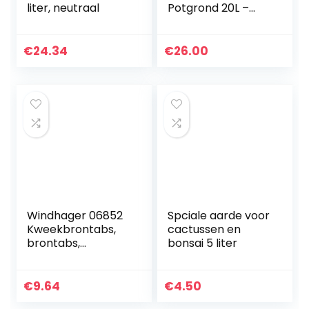
liter, neutraal
Potgrond 20L –
Oppotten van alle
Soorten Binnen en
Buitenplanten –
€
24.34
€
26.00
Aarde voor Tuin…
Windhager 06852
Spciale aarde voor
Kweekbrontabs,
cactussen en
brontabs,
bonsai 5 liter
kokostabletten
voor het kweken
van stekken,
€
9.64
€
4.50
zaaiaarde,