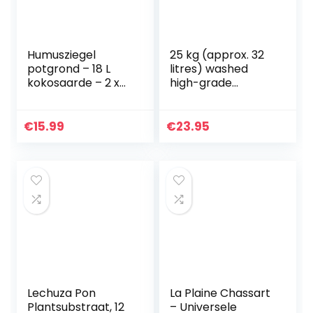
Humusziegel
25 kg (approx. 32
potgrond – 18 L
litres) washed
kokosaarde – 2 x
high-grade
650g – kokosvezel
pumice 1-4 mm –
pot grond –
puimsteen –
natuurlijk & turf vrij
substrate cactus
€
15.99
€
23.95
– geschikt als…
soil bonsai
Lechuza Pon
La Plaine Chassart
Plantsubstraat, 12
– Universele