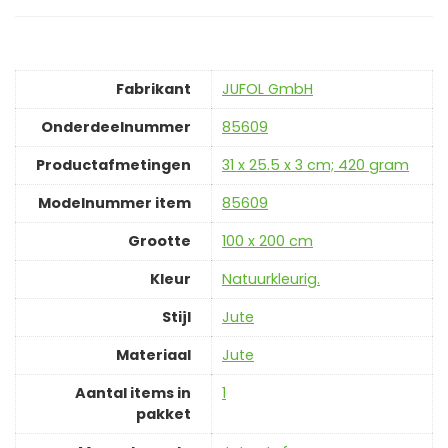
Fabrikant
‎JUFOL GmbH
Onderdeelnummer
‎85609
Productafmetingen
‎31 x 25.5 x 3 cm; 420 gram
Modelnummer item
‎85609
Grootte
‎100 x 200 cm
Kleur
‎Natuurkleurig.
Stijl
‎Jute
Materiaal
‎Jute
Aantal items in
‎1
pakket