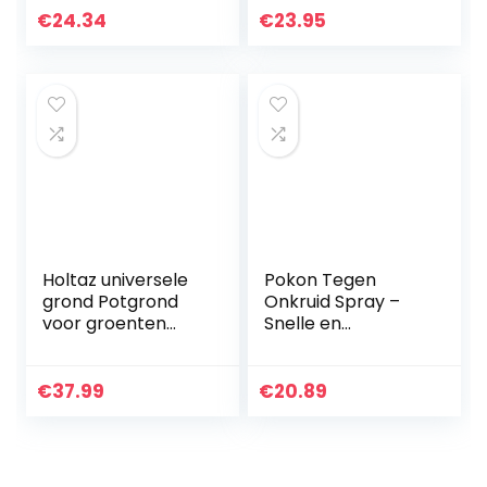
substrate cactus
€
24.34
€
23.95
soil bonsai
Holtaz universele
Pokon Tegen
grond Potgrond
Onkruid Spray –
voor groenten
Snelle en
Bloemen
effectieve
Tuinplanten
onkruidbestrijder –
Tuingrond met
Binnen 1 uur
€
37.99
€
20.89
organische mest
resultaat – 1 liter
en een…