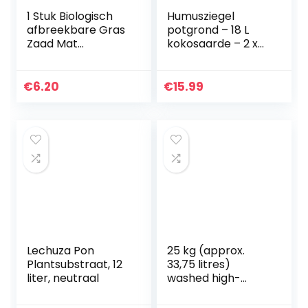
1 Stuk Biologisch
Humusziegel
afbreekbare Gras
potgrond – 18 L
Zaad Mat
kokosaarde – 2 x
Bemesten Gazon
650g – kokosvezel
Gras Deken voor
pot grond –
Gazon Achtertuin
natuurlijk & turf vrij
€
6.20
€
15.99
Tuin Planten
– geschikt als…
Lechuza Pon
25 kg (approx.
Plantsubstraat, 12
33,75 litres)
liter, neutraal
washed high-
grade pumice 5-12
mm – puimsteen –