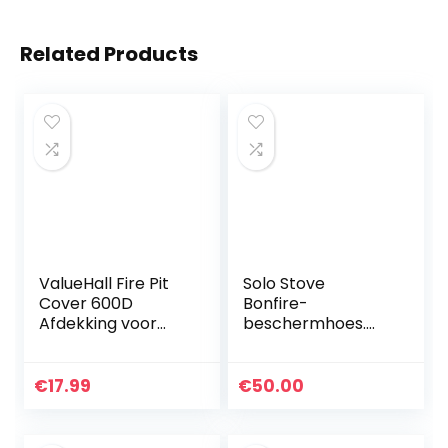
Related Products
ValueHall Fire Pit
Solo Stove
Cover 600D
Bonfire-
Afdekking voor
beschermhoes.
Ronde Haard
Accessoire voor
Beschermhoes
de Bonfire-
voor Vuurschaal
vuurkorf.
€
17.99
€
50.00
Outdoor Barbecue
Waterdicht, PVC-
Grill Cover…
gecoat polyester
met binnensteun…