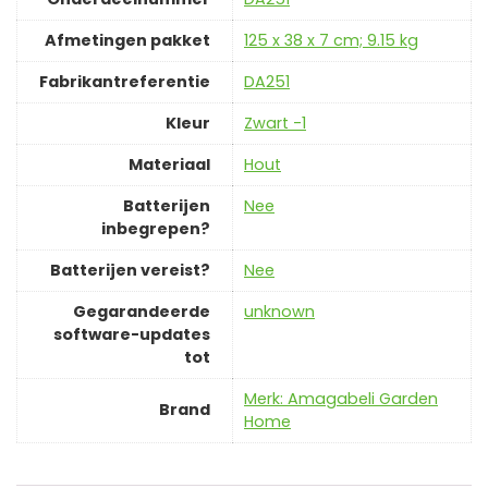
Afmetingen pakket
‎125 x 38 x 7 cm; 9.15 kg
Fabrikantreferentie
‎DA251
Kleur
‎Zwart -1
Materiaal
‎Hout
Batterijen
‎Nee
inbegrepen?
Batterijen vereist?
‎Nee
Gegarandeerde
‎unknown
software-updates
tot
Merk: Amagabeli Garden
Brand
Home